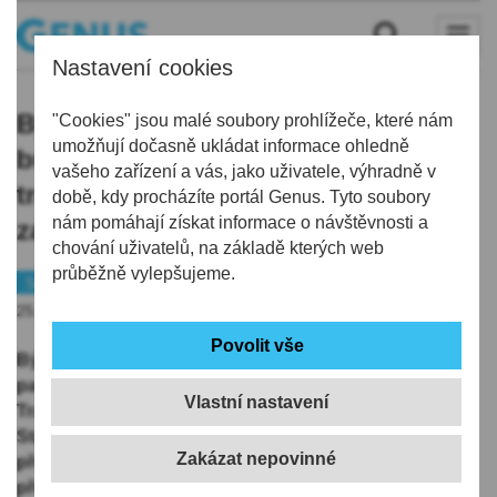
Nastavení cookies
Bývalý závod Preciosy v Turnově
"Cookies" jsou malé soubory prohlížeče, které nám
umožňují dočasně ukládat informace ohledně
bude patřit městu od konce léta,
vašeho zařízení a vás, jako uživatele, výhradně v
transakci schválilo vedení firmy i
době, kdy procházíte portál Genus. Tyto soubory
nám pomáhají získat informace o návštěvnosti a
zastupitelstvo
chování uživatelů, na základě kterých web
průběžně vylepšujeme.
Semilsko
Peníze
Turnov
25.05.2026 | 13:34
Bývalý závod Preciosy v Turnově bude od konce léta
patřit městu. Zaplatí za něj deset milionů korun.
Vlastní nastavení
Transakci schválilo vedení firmy i zastupitelstvo.
Starosta Turnova Tomáš Hocke (Nezávislý blok)
předpokládá, že administrativní kroky spojené s
převodem areálu na město potrvají zhruba čtvrt roku.