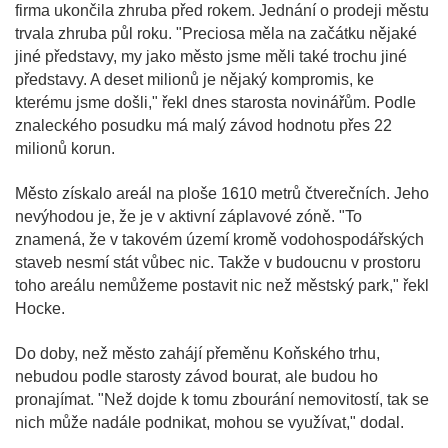
firma ukončila zhruba před rokem. Jednání o prodeji městu
trvala zhruba půl roku. "Preciosa měla na začátku nějaké
jiné představy, my jako město jsme měli také trochu jiné
představy. A deset milionů je nějaký kompromis, ke
kterému jsme došli," řekl dnes starosta novinářům. Podle
znaleckého posudku má malý závod hodnotu přes 22
milionů korun.
Město získalo areál na ploše 1610 metrů čtverečních. Jeho
nevýhodou je, že je v aktivní záplavové zóně. "To
znamená, že v takovém území kromě vodohospodářských
staveb nesmí stát vůbec nic. Takže v budoucnu v prostoru
toho areálu nemůžeme postavit nic než městský park," řekl
Hocke.
Do doby, než město zahájí přeměnu Koňského trhu,
nebudou podle starosty závod bourat, ale budou ho
pronajímat. "Než dojde k tomu zbourání nemovitostí, tak se
nich může nadále podnikat, mohou se využívat," dodal.