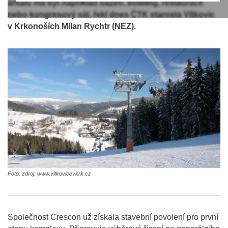
areálu má být například bazén, bowling, restaurace
nebo kongresový sál, řekl dnes ČTK starosta Vítkovic
v Krkonoších Milan Rychtr (NEZ).
Foto: zdroj: www.vitkovicevkrk.cz
Společnost Crescon už získala stavební povolení pro první