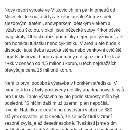
Nový resort vyroste ve Vítkovicích jen pár kilometrů od
Míseček. Je součástí lyžařského areálu Aldrov s pěti
sjezdovými tratěmi, snowparkem, dětským vlekem a
lyžařskou školou, v okolí jsou běžecké stopy Krkonošské
magistrály. Oblast nabízí podmínky nejen pro lyžování, ale i
pro horskou turistiku nebo cyklistiku. V areálu ale bude k
dispozici také třeba lezecká stěna nebo venkovní cvičiště
jógy. K dispozici budou apartmány o dispozicích 1+kk až
4+kk v cenách od 4,5 milionu korun, u těch nejdražších
převyšuje cena 15 milionů korun.
Není to první podobná výstavba v horském středisku. V
minulosti tu už byly postaveny desítky apartmánových bytů
pro turisty. Tahle výstavba by ale podle starosty měla být
poslední. "S ničím dalším už územní plán nepočítá,"
Rychtr. Nabídka rekreačního ubytování v obci se 380
stálými obyvateli je tak velká, že se počet lidí v zimní
sezoně zvyšuje až desetinásobně. "Naštěstí jsme s tím
počítali při výstavbě čistírny odpadních vod a i vodovod a