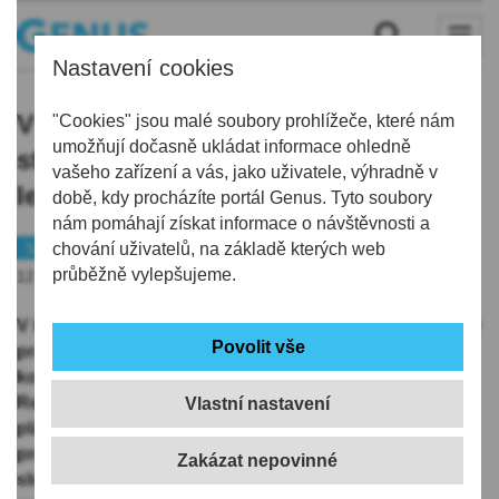
Nastavení cookies
V krkonošských Vítkovicích začala
"Cookies" jsou malé soubory prohlížeče, které nám
umožňují dočasně ukládat informace ohledně
stavba dalších apartmánů. Do čtyř
vašeho zařízení a vás, jako uživatele, výhradně v
let jich vznikne 139
době, kdy procházíte portál Genus. Tyto soubory
nám pomáhají získat informace o návštěvnosti a
Semilsko
chování uživatelů, na základě kterých web
průběžně vylepšujeme.
12.09.2019 | 13:57
V krkonošském středisku Vítkovice na Semilsku začaly
práce na výstavbě dalších apartmánů. Rezidenční
komplex s hotelovými službami Aldrov Apartments &
Resort staví developerská společnost Crescon. V
Vlastní nastavení
plánu má do čtyř let postavit 139 apartmánů. Obec
projekt vítá, slibuje si od něj rozšíření infrastruktury a
služeb pro turisty, které zatím Vítkovicím chybí. V