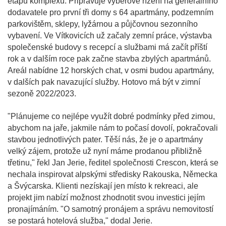
etapu komplexu. Připravuje výběrové řízení na generálního
dodavatele pro první tři domy s 64 apartmány, podzemním
parkovištěm, sklepy, lyžárnou a půjčovnou sezonního
vybavení. Ve Vítkovicích už začaly zemní práce, výstavba
společenské budovy s recepcí a službami má začít příští
rok a v dalším roce pak začne stavba zbylých apartmánů.
Areál nabídne 12 horských chat, v osmi budou apartmány,
v dalších pak navazující služby. Hotovo má být v zimní
sezoně 2022/2023.
"Plánujeme co nejlépe využít dobré podmínky před zimou,
abychom na jaře, jakmile nám to počasí dovolí, pokračovali
stavbou jednotlivých pater. Těší nás, že je o apartmány
velký zájem, protože už nyní máme prodanou přibližně
třetinu," řekl Jan Jerie, ředitel společnosti Crescon, která se
nechala inspirovat alpskými středisky Rakouska, Německa
a Švýcarska. Klienti nezískají jen místo k rekreaci, ale
projekt jim nabízí možnost zhodnotit svou investici jejím
pronajímáním. "O samotný pronájem a správu nemovitostí
se postará hotelová služba," dodal Jerie.