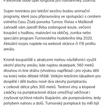
Parkoviště bude opět fungovat pro návštěvníky zdarma.
Super novinkou pro letošní sezónu budou animační
programy, které jsou připravovány ve spolupráci s centrem
volného času Žlutá ponorka Turnov. Relax v Maškově
zahradě vám zpestří třeba zorbingové koule, večerní
koupání s hudbou, malování na obličej, zumba nebo
speciální program Turnovského hudebního léta 2020.
Aktuální rozpis najdete na webové stránce či FB profilu
areálu.
Kromě koupaliště s atrakcemi mohou návštěvníci využít
okolní plochy areálu, kde najdou skatepark, 560 metrů
dlouhou in-line dráhu (vhodnou například i pro výuku dětí
na kole) nebo dětské hřiště. Velkým letošním lákadlem pro
dospělé i děti budou nové dva okruhy pumptracku
v celkové délce přes 300 metrů. Terénní vlny a klopené
zatáčky na pumptrackové dráze umožňují udržovat i
zvyšovat rychlost nikoliv šlapáním, ale pumpovánímv, tedy
pohybem nahoru a dolů. Turnovský pumptrack by měl být