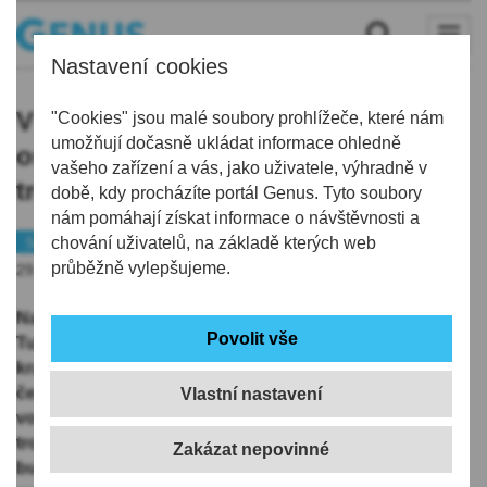
Nastavení cookies
V Maškově zahradě přibudou k
"Cookies" jsou malé soubory prohlížeče, které nám
umožňují dočasně ukládat informace ohledně
osvědčeným kamikadze a
vašeho zařízení a vás, jako uživatele, výhradně v
trojskluzavce animační programy
době, kdy procházíte portál Genus. Tyto soubory
nám pomáhají získat informace o návštěvnosti a
Semilsko
chování uživatelů, na základě kterých web
Turnov
průběžně vylepšujeme.
29.05.2020 | 12:22
Na pátou sezónu koupaliště v Maškově zahradě v
Turnově přichystal provozovatel novinky i osvědčené
kratochvíle. Jeho brány se otevřou v sobotu 20.
června. Těšit se můžete na návštěvnicky prověřené
Vlastní nastavení
vodní atrakce jako tobogán, skluzavku Kamikadze,
trojskluzavku nebo malou dětskou skluzavku. V areálu
bude k dispozici multifunkční hřiště, minigolf, šlapací