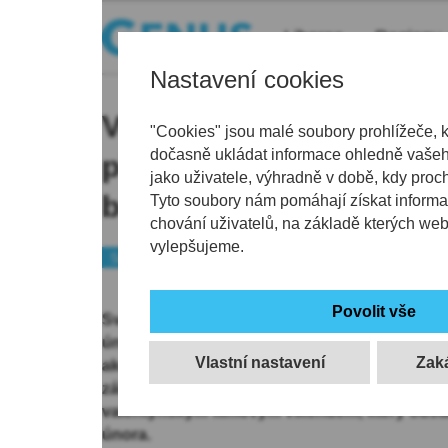
Liberec
Regiony
Nastavení cookies
Valentýn v Semilech: Ki
"Cookies" jsou malé soubory prohlížeče, 
dočasně ukládat informace ohledně vašeho
připojí filmovým víkend
jako uživatele, výhradně v době, kdy proc
bruslení plné romantiky
Tyto soubory nám pomáhají získat informa
chování uživatelů, na základě kterých we
vylepšujeme.
Semilsko
Tip
Svátek svatého Valentýna, který se po celém 
února, připomene v Semilech pestrá nabídka 
Vlastní nastavení
akcí. Místní organizace připravily programy, k
zábavu i společná setkání. Kino Jitřenka se k
valentýnským filmovým víkendem, který odstar
února.