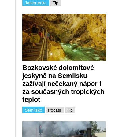
Jablonecko
Tip
Bozkovské dolomitové
jeskyně na Semilsku
zažívají nečekaný nápor i
za současných tropických
teplot
Semilsko
Počasí
Tip