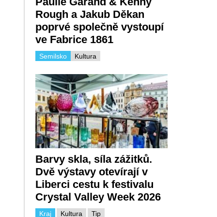
Paulie Garand & Kenny
Rough a Jakub Děkan
poprvé společně vystoupí
ve Fabrice 1861
Semilsko
Kultura
Barvy skla, síla zážitků.
Dvě výstavy otevírají v
Liberci cestu k festivalu
Crystal Valley Week 2026
Kraj
Kultura
Tip