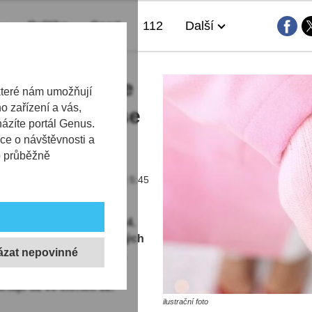
Politika
Sport
112
Další
no Jitřenka se
které nám umožňují
 zařízení a vás,
em a chystá se
házíte portál Genus.
ce o návštěvnosti a
b průběžně
13.02.2026 | 5:45
světě každoročně slaví 14.
kulturních a společenských
teré propojují romantiku,
 oslavám připojí
tuje už ve čtvrtek 12.
ilustrační foto