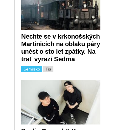
Nechte se v krkonošských
Martinicích na oblaku páry
unést o sto let zpátky. Na
trať vyrazí Sedma
Semilsko
Tip