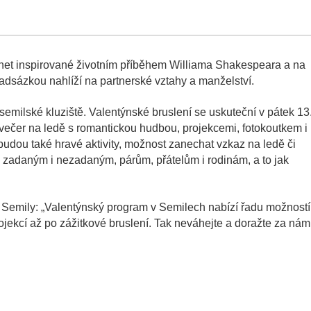
net inspirované životním příběhem Williama Shakespeara a na
dsázkou nahlíží na partnerské vztahy a manželství.
milské kluziště. Valentýnské bruslení se uskuteční v pátek 13
večer na ledě s romantickou hudbou, projekcemi, fotokoutkem i
dou také hravé aktivity, možnost zanechat vzkaz na ledě či
 zadaným i nezadaným, párům, přátelům i rodinám, a to jak
a Semily: „Valentýnský program v Semilech nabízí řadu možností
ojekcí až po zážitkové bruslení. Tak neváhejte a doražte za nám