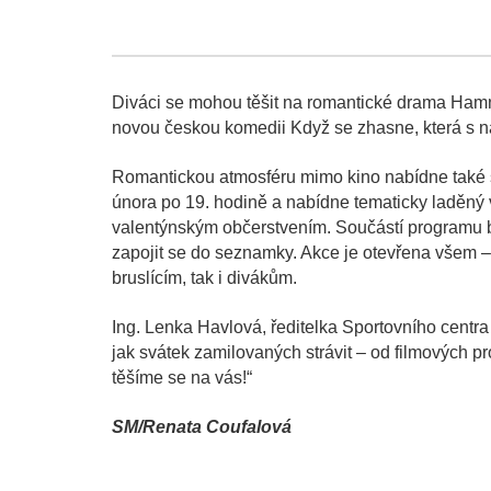
Diváci se mohou těšit na romantické drama Ham
novou českou komedii Když se zhasne, která s na
Romantickou atmosféru mimo kino nabídne také se
února po 19. hodině a nabídne tematicky laděný 
valentýnským občerstvením. Součástí programu bu
zapojit se do seznamky. Akce je otevřena všem –
bruslícím, tak i divákům.
Ing. Lenka Havlová, ředitelka Sportovního centr
jak svátek zamilovaných strávit – od filmových pr
těšíme se na vás!“
SM/Renata Coufalová