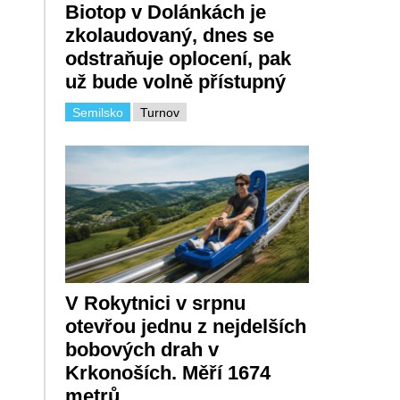
Biotop v Dolánkách je
zkolaudovaný, dnes se
odstraňuje oplocení, pak
už bude volně přístupný
Semilsko
Turnov
V Rokytnici v srpnu
otevřou jednu z nejdelších
bobových drah v
Krkonoších. Měří 1674
metrů