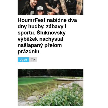
HoumrFest nabídne dva
dny hudby, zábavy i
sportu. Šluknovský
výběžek nachystal
našlapaný přelom
prázdnin
Výlet
Tip