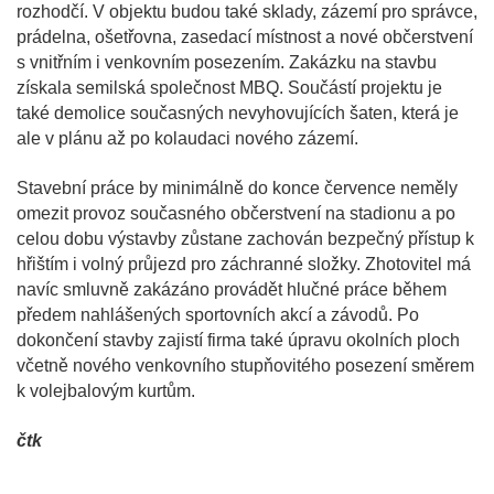
rozhodčí. V objektu budou také sklady, zázemí pro správce,
prádelna, ošetřovna, zasedací místnost a nové občerstvení
s vnitřním i venkovním posezením. Zakázku na stavbu
získala semilská společnost MBQ. Součástí projektu je
také demolice současných nevyhovujících šaten, která je
ale v plánu až po kolaudaci nového zázemí.
Stavební práce by minimálně do konce července neměly
omezit provoz současného občerstvení na stadionu a po
celou dobu výstavby zůstane zachován bezpečný přístup k
hřištím i volný průjezd pro záchranné složky. Zhotovitel má
navíc smluvně zakázáno provádět hlučné práce během
předem nahlášených sportovních akcí a závodů. Po
dokončení stavby zajistí firma také úpravu okolních ploch
včetně nového venkovního stupňovitého posezení směrem
k volejbalovým kurtům.
čtk