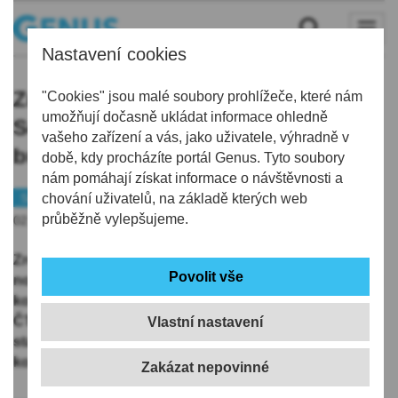
Nastavení cookies
Zrekonstruovaný stadion v
"Cookies" jsou malé soubory prohlížeče, které nám
umožňují dočasně ukládat informace ohledně
Semilech dostane i novou provozní
vašeho zařízení a vás, jako uživatele, výhradně v
budovu za 66 milionů korun
době, kdy procházíte portál Genus. Tyto soubory
nám pomáhají získat informace o návštěvnosti a
Semilsko
chování uživatelů, na základě kterých web
průběžně vylepšujeme.
02.06.2026 | 17:42
Zrekonstruovaný Městský stadion v Semilech získá i
novou provozní budovu. Radnici přijde na 66,4 milionu
korun, stavba by měla začít v létě, informovala dnes
ČTK mluvčí radnice Kateřina Šromová. Atletický
Vlastní nastavení
stadion nechalo město v minulých letech za 62 milionů
korun zrekonstruovat, na zázemí ale nedošlo.