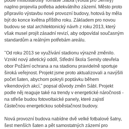
podle místostarosty Tomáše Sábla (Volba pro Semily)
naplno projevila potřeba adekvátního zázemí. Město proto
připravilo výstavbu nové provozní budovy, hotová by měla
být do konce května příštího roku. Základem pro novou
budovu se stal architektonický návrh z roku 2013, který
však musel projít zásadní revizí, aby odpovídal současným
standardům a reálným potřebám areálu.
"Od roku 2013 se využívání stadionu výrazně změnilo.
Vznikl nový atletický oddíl, Střední škola Semily otevřela
obor Požární ochrana a na stadionu pravidelně sportuje
široká veřejnost. Projekt jsme proto aktualizovali a navýšili
počet šaten, abychom pokryli poptávku během
víkendových akcí," popsal důvody změn Sábl. Projekt
podle něj reaguje také na trendy v energetické náročnosti -
na střeše budou fotovoltaické panely, které zajistí
částečnou energetickou soběstačnost budovy.
Nová provozní budova nabídne dvě velké fotbalové šatny,
šest menších šaten a pět samostatných zázemí pro