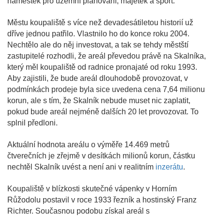
náměstek pro územní plánování, majetek a sport.
Městu koupaliště s více než devadesátiletou historií už
dříve jednou patřilo. Vlastnilo ho do konce roku 2004.
Nechtělo ale do něj investovat, a tak se tehdy městští
zastupitelé rozhodli, že areál převedou právě na Skalníka,
který měl koupaliště od radnice pronajaté od roku 1993.
Aby zajistili, že bude areál dlouhodobě provozovat, v
podmínkách prodeje byla sice uvedena cena 7,64 milionu
korun, ale s tím, že Skalník nebude muset nic zaplatit,
pokud bude areál nejméně dalších 20 let provozovat. To
splnil předloni.
Aktuální hodnota areálu o výměře 14.469 metrů
čtverečních je zřejmě v desítkách milionů korun, částku
nechtěl Skalník uvést a není ani v realitním
inzerátu
.
Koupaliště v blízkosti skutečné vápenky v Horním
Růžodolu postavil v roce 1933 řezník a hostinský Franz
Richter. Současnou podobu získal areál s