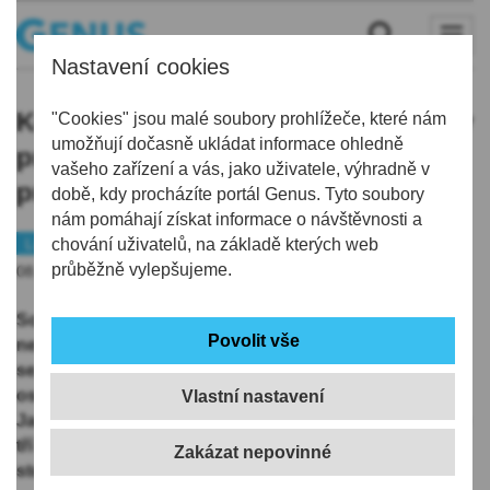
Nastavení cookies
Koupaliště Vápenka v Liberci letos v
"Cookies" jsou malé soubory prohlížeče, které nám
umožňují dočasně ukládat informace ohledně
provozu asi nebude, areál je na
vašeho zařízení a vás, jako uživatele, výhradně v
prodej
době, kdy procházíte portál Genus. Tyto soubory
nám pomáhají získat informace o návštěvnosti a
Liberec
chování uživatelů, na základě kterých web
průběžně vylepšujeme.
08.06.2026 | 17:38
Soukromé koupaliště Vápenka v Liberci letos nejspíš
nebude v provozu. Jeho dlouholetý majitel už další
sezonu nezahájí, areál se rozhodl prodat. Je to z
osobních důvodů, řekl dnes ČTK majitel koupaliště
Vlastní nastavení
Jan Skalník. Vápenku provozoval 33 let. Jde o jedno ze
tří venkovních koupališť s betonovou vanou ve
stotisícovém Liberci, další dvě jsou městská.