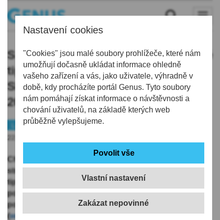
Nastavení cookies
S Mravenčí chůvou do Linserky plné
"Cookies" jsou malé soubory prohlížeče, které nám
umožňují dočasně ukládat informace ohledně
tipů na prázdninové čtení:
vašeho zařízení a vás, jako uživatele, výhradně v
Slavnostní zahájení Pročteného léta
době, kdy procházíte portál Genus. Tyto soubory
nám pomáhají získat informace o návštěvnosti a
2026
chování uživatelů, na základě kterých web
průběžně vylepšujeme.
Liberec
Kultura
22.06.2026 | 20:02
Chcete zahájit léto příjemným společným odpolednem
stráveným s vašimi dětmi? A odnést si z něj spoustu
Vlastní nastavení
tipů na letní prázdninové čtení vašich dětí? Přijďte
poslední červnovou sobotu do Linserky na programy
pořádané čtenářským projektem Mravenčí chůva
(
www.mravencichuva.cz
). Objevíte tu knihy, které