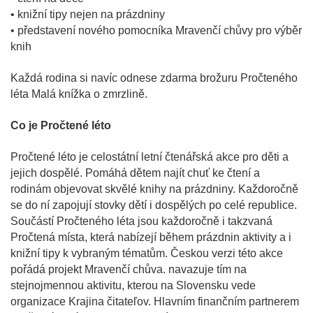
• knižní tipy nejen na prázdniny
• představení nového pomocníka Mravenčí chůvy pro výběr
knih
Každá rodina si navíc odnese zdarma brožuru Pročteného
léta Malá knížka o zmrzlině.
Co je Pročtené léto
Pročtené léto je celostátní letní čtenářská akce pro děti a
jejich dospělé. Pomáhá dětem najít chuť ke čtení a
rodinám objevovat skvělé knihy na prázdniny. Každoročně
se do ní zapojují stovky dětí i dospělých po celé republice.
Součástí Pročteného léta jsou každoročně i takzvaná
Pročtená místa, která nabízejí během prázdnin aktivity a i
knižní tipy k vybraným tématům. Českou verzi této akce
pořádá projekt Mravenčí chůva. navazuje tím na
stejnojmennou aktivitu, kterou na Slovensku vede
organizace Krajina čitateľov. Hlavním finančním partnerem