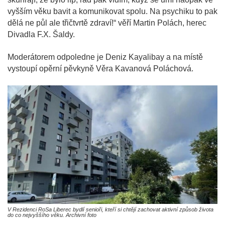
vyšším věku bavit a komunikovat spolu. Na psychiku to pak
dělá ne půl ale třičtvrtě zdraví!“ věří Martin Polách, herec
Divadla F.X. Šaldy.
Moderátorem odpoledne je Deniz Kayalibay a na místě
vystoupí opěrní pěvkyně Věra Kavanová Poláchová.
V Rezidenci RoSa Liberec bydlí senioři, kteří si chtějí zachovat aktivní způsob života
do co nejvyššího věku. Archivní foto