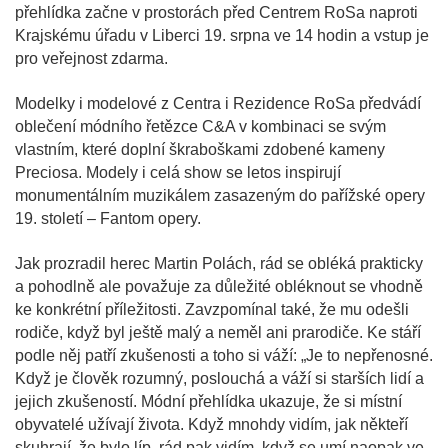
přehlídka začne v prostorách před Centrem RoSa naproti
Krajskému úřadu v Liberci 19. srpna ve 14 hodin a vstup je
pro veřejnost zdarma.
Modelky i modelové z Centra i Rezidence RoSa předvádí
oblečení módního řetězce C&A v kombinaci se svým
vlastním, které doplní škraboškami zdobené kameny
Preciosa. Modely i celá show se letos inspirují
monumentálním muzikálem zasazeným do pařížské opery
19. století – Fantom opery.
Jak prozradil herec Martin Polách, rád se obléká prakticky
a pohodlně ale považuje za důležité obléknout se vhodně
ke konkrétní příležitosti. Zavzpomínal také, že mu odešli
rodiče, když byl ještě malý a neměl ani prarodiče. Ke stáří
podle něj patří zkušenosti a toho si váží: „Je to nepřenosné.
Když je člověk rozumný, poslouchá a váží si starších lidí a
jejich zkušeností. Módní přehlídka ukazuje, že si místní
obyvatelé užívají života. Když mnohdy vidím, jak někteří
skuhrají, že bylo líp, rád pak vidím, když se umí naopak ve