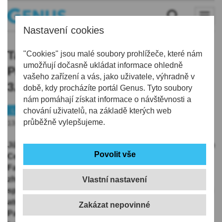
Nastavení cookies
Tajemný Fantom opery se přenese z
"Cookies" jsou malé soubory prohlížeče, které nám
umožňují dočasně ukládat informace ohledně
Paříže do Liberce. Senioři pořádají
vašeho zařízení a vás, jako uživatele, výhradně v
3. ročník tradiční módní přehlídky
době, kdy procházíte portál Genus. Tyto soubory
nám pomáhají získat informace o návštěvnosti a
Liberec
chování uživatelů, na základě kterých web
Zajímavost
průběžně vylepšujeme.
13.08.2025 | 16:42
Již třetí originální módní přehlídka seniorů v libereckém
Centru RoSa zanese diváky do tajemného světa
Fantoma opery. Na červený koberec vyjde 19. srpna
zhruba dvacítka zralých modelek a modelů 60+, aby se
Vlastní nastavení
společně inspirovali legendárním muzikálem a přenesli
atmosféru pařížské opery do RoSy v centru Liberce.
Patronem akce je herec Martin Polách a čestným