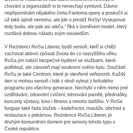
chování a organizátoři si to nenechají vymluvit. Dávno
nepřipomínám nějakého čerta-Fantoma opery a poskočit si
už také úplně nemohu, ale jde o prestiž RoSy! Vystupovat
tedy budu, ale pak asi uteču,“ říká s úsměvem model, který
rozdává dobrou náladu svým sousedům.
V Rezidenci RoSa Liberec bydlí senioři, kteří si chtějí
zachovat aktivní způsob života do co nejvyššího věku.
RoSa jim nabízí bezpečné bydlení se službami, které
potřebují, ale zároveň mají soukromí svého bytu. Součástí
RoSy je také Centrum, které je otevřené veřejnosti. Každý
den si mohou senioři i lidé z okolí vybrat z bohatého
programu pro všechny generace. Nechybí v něm mimo jiné
vzdělávání, zdravotní cvičení, trénování paměti, přednášky,
koncerty výstavy, kino i fitness a mnoho dalšího. V RoSe
funguje také řada služeb – kadeřnictví, masáže, obchod a
restaurace s pekárnou. Rezidence RoSa Liberec je
druhým komunitním domem pro seniory tohoto typu v
České republice.