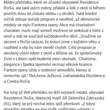
Módní přehlídka, které se účastní obyvatelé Rezidence
RoSa, ale také jejich rodiny, přátelé a lidé z okolí si během
prvních dvou let získala oblibu i u diváků. Také letošní
ročník slibuje bohatý program a neotřelé, až démonické
modely ve stylu Fantoma opery. Akce má charitativní
charakter, navíc mají senioři možnost se setkávat s lidmi z
okolí a stát se součástí každodenního dění. „Snažíme se
akcemi v RoSe ukázat, že krásní jsme v každém věku a
nadhled a vtip by nám neměl chybět. Celý program je
otevřený všem lidem z okolí a těšíme se, že společenský
život v Liberci opět budeme moci obohatit. Charisma,
elegance i špetka tajemství neznají věkové hranice.
Fantom opery ožije v noblesní atmosféře, kterou si
nenechte ujít,“ říká Anna Ježková, zakladatelka Rezidence
a Centra RoSa.
Na svoji již třetí přehlídku se těší nejstarší model, obyvatel
Rezidence RoSa, liberecký malíř Jiří Sklenička Zderazský
(91), který se prý nechal letos spíš přemluvit. „Z kdysi
divokého mladíka se stal stařík směšného vzhledu a