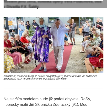
hostem jeho žena, sólistka opery Věra Poláchová, oba
z Divadla F.X. Šaldy.
Nejstarším modelem bude již potřetí obyvatel RoSy, liberecký malíř Jiří Sklenička
Zderazský (91). Archivní snímek je z loňské přehlídky
Nejstarším modelem bude již potřetí obyvatel RoSy,
liberecký malíř Jiří Sklenička Zderazský (91). Módní