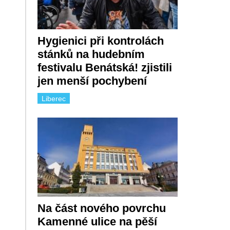
Hygienici při kontrolách
stánků na hudebním
festivalu Benátská! zjistili
jen menší pochybení
Liberec
Na část nového povrchu
Kamenné ulice na pěší