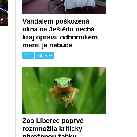
Vandalem poškozená
okna na Ještědu nechá
kraj opravit odborníkem,
měnit je nebude
112
Liberec
Zoo Liberec poprvé
rozmnožila kriticky
ohroženou žabku