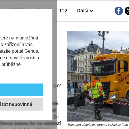
Politika
Sport
112
Další
ž bude
které nám umožňují
 zařízení a vás,
rk. K radnici
házíte portál Genus.
opadu, budou
ce o návštěvnosti a
b průběžně
13.10.2025 | 5:00
tepilý. „Jedná se o hustě
om městu nabídnul již před
čí města Jana Kodymová. Ze
ičkova ústavu ho na náměstí
Transport vánočního stromu vyžaduje řadu o