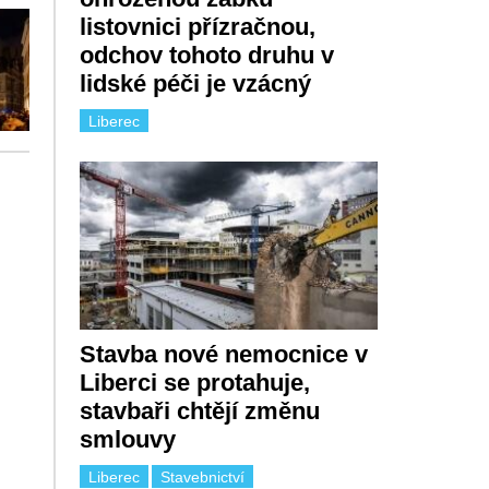
listovnici přízračnou,
odchov tohoto druhu v
lidské péči je vzácný
Liberec
Stavba nové nemocnice v
Liberci se protahuje,
stavbaři chtějí změnu
smlouvy
Liberec
Stavebnictví