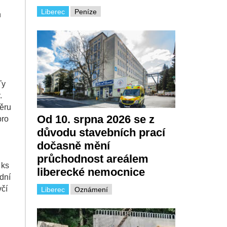
Liberec
Peníze
n
Ty
.
ěru
Od 10. srpna 2026 se z
pro
důvodu stavebních prací
dočasně mění
průchodnost areálem
 ks
liberecké nemocnice
dní
včí
Liberec
Oznámení