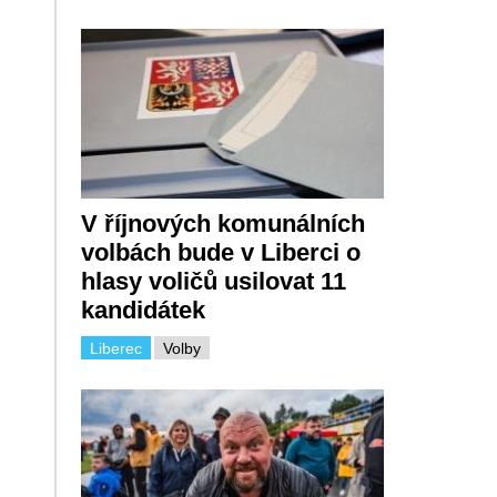
V říjnových komunálních
volbách bude v Liberci o
hlasy voličů usilovat 11
kandidátek
Liberec
Volby