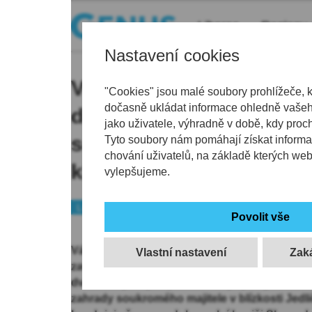
Liberec
Regiony
Nastavení cookies
Vánočním stromem, jen
"Cookies" jsou malé soubory prohlížeče, 
dočasně ukládat informace ohledně vašeho
dominovat Liberci, je sm
jako uživatele, výhradně v době, kdy proc
se má převážet 17. list
Tyto soubory nám pomáhají získat informa
chování uživatelů, na základě kterých we
klasické manévry
vylepšujeme.
Liberec
Veřejný prostor
Vánočním stromem města Liberce bude smrk z
Vlastní nastavení
zavětvený smrk z Raisovy ulice v Liberci. Str
dvěma lety majitel pozemku,“ popisuje mluv
zahrady soukromého majitele v blízkosti Jedl