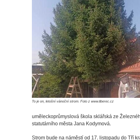
To je on, letošní vánoční strom. Foto z www.liberec.cz
uměleckoprůmyslová škola sklářská ze Železného
statutárního města Jana Kodymová.
Strom bude na náměstí od 17. listopadu do Tří krá