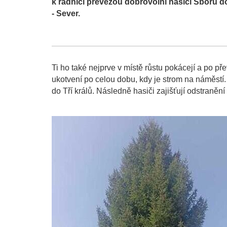
k radnici převezou dobrovolní hasiči Sboru 
- Sever.
Ti ho také nejprve v místě růstu pokácejí a po pře
ukotvení po celou dobu, kdy je strom na náměst
do Tří králů. Následně hasiči zajišťují odstraněn