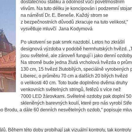
dostatečnou statiku a odolnost vůči povětrnostním
vlivům. Na tuto délku je koncipován i podzemní stoja
na náměstí Dr. E. Beneše. Každý strom se
z bezpečnostních důvodů zkracuje na tuto velikost,“
vysvětluje mluvčí Jana Kodymová
Po ukotvení se pak smrk nazdobí. Letos ho zkrášlí
designová výzdoba v podobě herrnhutských hvězd. „
jsou světelné, ale zároveň fungují i jako denní ozdoby
Na stromě bude jedna žlutá vrcholová hvězda o prům
130 cm, 15 hvězd žlutobílých, speciálně vyrobených 
Liberec, o průměru 70 cm a dalších 20 bílých hvězd
o velikosti 40 cm. Toto bude doplněno dvěma druhy
venkovních světelných stringů, řetězů s více než
7000 LED žárovkami. Světelné ozdoby pak doplní 50
skleněných barevných koulí, které pro nás vyrobí Stře
 Brodu, a dále 60 denních nesvětelných ozdob,“ popisuje mlu
lů. Během této doby probíhají jak vizuální kontroly, tak kontroly