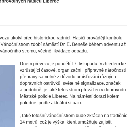
dobrovolných hasičů Liberec
vozu ukotví před historickou radnicí. Hasiči provádějí kontrolu
í. Vánoční strom zdobí náměstí Dr. E. Beneše během adventu až
í vánočního stromu, včetně likvidace odpadu.
Dnem převozu je pondělí 17. listopadu. Vzhledem ke
vzrůstající časové, organizační i přípravné náročnosti
přepravy samotné z důvodu umísťování různých
dopravních ostrůvků, světelné signalizace, značek
a podobně, je také letos strom převážen v doprovodu
Městské policie Liberec. Na náměstí dorazí kolem
poledne, podle aktuální situace.
„Také letošní vánoční strom bude zkrácen na tradiční
14 metrů, což je výška, která umožňuje zajistit