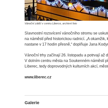
Vánoční zátiší v centru Liberce, archivní foto
Slavnostní rozsvícení vánočního stromu se uskut
na náměstí před historickou radnicí. „A okamžik
nastane v 17 hodin přesně,“ doplňuje Jana Kod
Vánoční trhy začínají 26. listopadu a potrvají až 
V dolním centru města na Soukenném náměstí př
Liberec, tedy doprovodných kulturních akcí, město
www.liberec.cz
Galerie