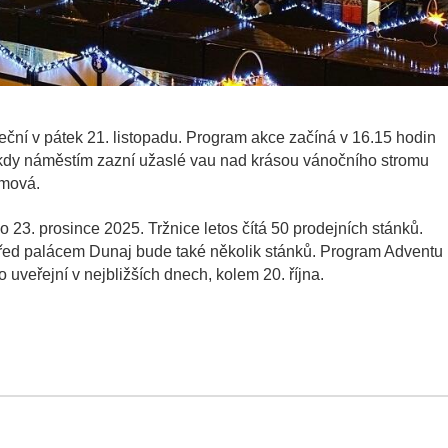
eční v pátek 21. listopadu. Program akce začíná v 16.15 hodin
, kdy náměstím zazní užaslé vau nad krásou vánočního stromu
ymová.
do 23. prosince 2025. Tržnice letos čítá 50 prodejních stánků.
ed palácem Dunaj bude také několik stánků. Program Adventu
 uveřejní v nejbližších dnech, kolem 20. října.