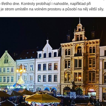
 třetího dne. Kontroly probíhají i nahodile, například při
 strom umístěn na volném prostoru a působí na něj větší síly.