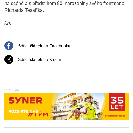
na scéně a s předstihem 80. narozeniny svého frontmana
Richarda Tesaříka.
čtk
Sdílet článek na Facebooku
Sdílet článek na X.com
REKLAMA