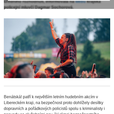
úředního rozhodnutí, informovala na
webu
krajská
policejní mluvčí Dagmar Sochorová.
Benátská! patří k největším letním hudebním akcím v
Libereckém kraji, na bezpečnost proto dohlížely desítky
dopravních a pořádkových policistů spolu s kriminalisty i