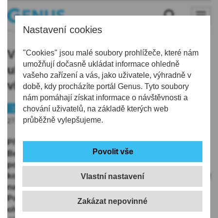
Nastavení cookies
V souvislosti s festivalem Benátská
"Cookies" jsou malé soubory prohlížeče, které nám
umožňují dočasně ukládat informace ohledně
uložila liberecká policie pokuty za
vašeho zařízení a vás, jako uživatele, výhradně v
více než sto tisíc korun
době, kdy procházíte portál Genus. Tyto soubory
nám pomáhají získat informace o návštěvnosti a
112
chování uživatelů, na základě kterých web
průběžně vylepšujeme.
27.07.2025 | 17:29
Při kontrolách v souvislosti s hudebním festivalem
Benátská!, který skončil dnes nad ránem, uložila
policie pokuty za více než 100.000 korun. Jeden z
kontrolovaných řidičů usedl v noci na dnešek za volant
Vlastní nastavení
navzdory zákazu řízení, navíc nadýchal 2,13 promile.
Policisté zahájili úkony trestního řízení pro podezření z
ohrožení pod vlivem návykové látky a maření výkonu