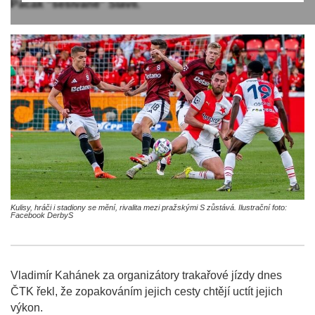
Pacák "sešívané" Slavii.
Kulisy, hráči i stadiony se mění, rivalita mezi pražskými S zůstává. Ilustrační foto:
Facebook DerbyS
Vladimír Kahánek za organizátory trakařové jízdy dnes
ČTK řekl, že zopakováním jejich cesty chtějí uctít jejich
výkon.