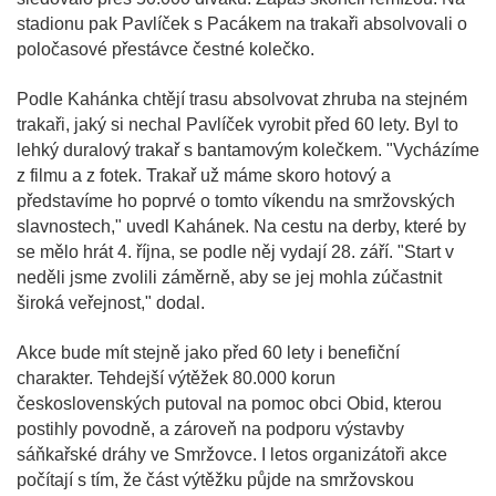
stadionu pak Pavlíček s Pacákem na trakaři absolvovali o
poločasové přestávce čestné kolečko.
Podle Kahánka chtějí trasu absolvovat zhruba na stejném
trakaři, jaký si nechal Pavlíček vyrobit před 60 lety. Byl to
lehký duralový trakař s bantamovým kolečkem. "Vycházíme
z filmu a z fotek. Trakař už máme skoro hotový a
představíme ho poprvé o tomto víkendu na smržovských
slavnostech," uvedl Kahánek. Na cestu na derby, které by
se mělo hrát 4. října, se podle něj vydají 28. září. "Start v
neděli jsme zvolili záměrně, aby se jej mohla zúčastnit
široká veřejnost," dodal.
Akce bude mít stejně jako před 60 lety i benefiční
charakter. Tehdejší výtěžek 80.000 korun
československých putoval na pomoc obci Obid, kterou
postihly povodně, a zároveň na podporu výstavby
sáňkařské dráhy ve Smržovce. I letos organizátoři akce
počítají s tím, že část výtěžku půjde na smržovskou