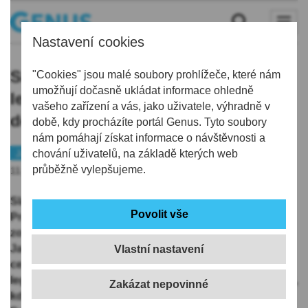
Nastavení cookies
Smržovka po 60 letech oživí
"Cookies" jsou malé soubory prohlížeče, které nám
umožňují dočasně ukládat informace ohledně
legendární trakařovou jízdu na
vašeho zařízení a vás, jako uživatele, výhradně v
derby Sparty a Slavie
době, kdy procházíte portál Genus. Tyto soubory
nám pomáhají získat informace o návštěvnosti a
Jablonecko
chování uživatelů, na základě kterých web
Zajímavost
průběžně vylepšujeme.
11.08.2025 | 14:36
Slavnou trakařovou jízdu za fotbalovým zápasem do
Prahy dlouhou 145 kilometrů na přelomu září a října
zopakují po 60 letech nadšenci ze Smržovky u
Jablonce nad Nisou. Stejně jako v roce 1965 je čeká
Vlastní nastavení
cesta na derby mezi Spartou a Slavií. Připomenou tím
legendární sázku dvou smržovských fanoušků a rivalů,
kdy Antonín Pavlíček fandil "rudé" Spartě a František