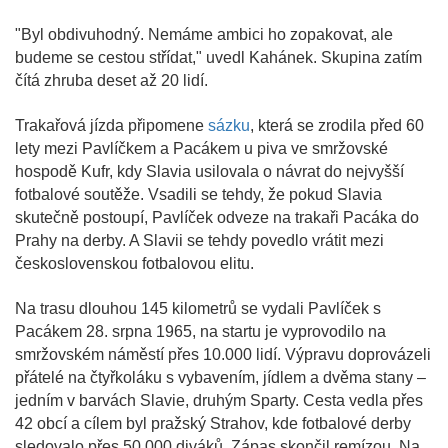
"Byl obdivuhodný. Nemáme ambici ho zopakovat, ale
budeme se cestou střídat," uvedl Kahánek. Skupina zatím
čítá zhruba deset až 20 lidí.
Trakařová jízda připomene
sázku
, která se zrodila před 60
lety mezi Pavlíčkem a Pacákem u piva ve smržovské
hospodě Kufr, kdy Slavia usilovala o návrat do nejvyšší
fotbalové soutěže. Vsadili se tehdy, že pokud Slavia
skutečně postoupí, Pavlíček odveze na trakaři Pacáka do
Prahy na derby. A Slavii se tehdy povedlo vrátit mezi
československou fotbalovou elitu.
Na trasu dlouhou 145 kilometrů se vydali Pavlíček s
Pacákem 28. srpna 1965, na startu je vyprovodilo na
smržovském náměstí přes 10.000 lidí. Výpravu doprovázeli
přátelé na čtyřkoláku s vybavením, jídlem a dvěma stany –
jedním v barvách Slavie, druhým Sparty. Cesta vedla přes
42 obcí a cílem byl pražský Strahov, kde fotbalové derby
sledovalo přes 50.000 diváků. Zápas skončil remízou. Na