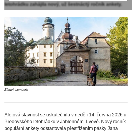
letohrádku zahájila nový, už šestnáctý ročník ankety.
Zámek Lemberk
Alejová slavnost se uskutečnila v neděli 14. června 2026 u
Bredovského letohrádku v Jablonném–Lvové. Nový ročník
populární ankety odstartovala přestřižením pásky Jana