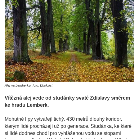
Alej na Lemberku, foto: Ekololist
Vítězná alej vede od studánky svaté Zdislavy směrem
ke hradu Lemberk.
Mohutné lípy vytvářejí tichý, 430 metrů dlouhý koridor,
kterým lidé procházejí už po generace. Studánka, ke které
si lidé dodnes chodí pro vyhlášenou vodu se stopami