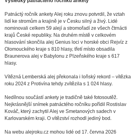
Výsledky patnáctého ročníku ankety
Patnáctý ročník ankety Alej roku znovu potvrdil, že vztah
lidí ke stromům a krajině je v Česku silný a živý. Lidé
nominovali celkem 59 alejí a stromořadí ze všech čtrnácti
krajů České republiky. Na druhém místě v celkovém
hlasování skončila alej Genius loci v horské obci Rejvíz z
Olomouckého kraje s 810 hlasy, třetí místo obsadila
Braunerova alej v Babylonu z Plzeňského kraje s 617
hlasy.
Vítězná Lemberská alej překonala i loňský rekord – vítězka
roku 2024 z Protivína tehdy zvítězila s 1 024 hlasy.
Nedílnou součástí ankety je tradičně také fotosoutěž.
Nejkrásnější snímek patnáctého ročníku pořídil Rostislav
Kováč, který zachytil Alej ve Smetanových sadech v
Karlovarském kraji. O vítězství rozhodl jediný bod.
Na webu alejroku.cz mohou lidé od 17. června 2026