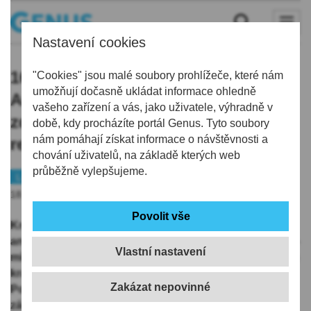
Nastavení cookies
16. ročník ankety Alej roku zahájila
"Cookies" jsou malé soubory prohlížeče, které nám
umožňují dočasně ukládat informace ohledně
Arnika u zámku Lemberk. Vítězství
vašeho zařízení a vás, jako uživatele, výhradně v
zdejšího stromořadí je korunováno
době, kdy procházíte portál Genus. Tyto soubory
nám pomáhají získat informace o návštěvnosti a
rekordem
chování uživatelů, na základě kterých web
průběžně vylepšujeme.
Liberecko
Veřejný prostor
18.06.2026 | 10:17
Královnou alejí České republiky v roce 2025 se podle
ankety Alej roku stala Lemberská lipová alej ve Lvové –
Vlastní nastavení
místní části města Jablonné v Podještědí v Libereckém
kraji. Od lidí získala 1 179 hlasů z celé republiky.
Pořadatel ankety, ekologická organizace Arnika,
zároveň na Alejové slavnosti u Bredovského