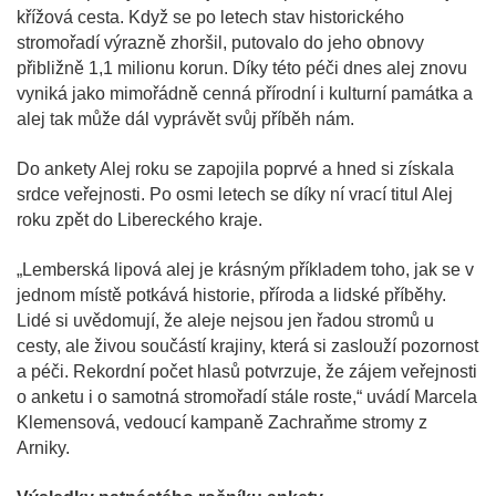
křížová cesta. Když se po letech stav historického
stromořadí výrazně zhoršil, putovalo do jeho obnovy
přibližně 1,1 milionu korun. Díky této péči dnes alej znovu
vyniká jako mimořádně cenná přírodní i kulturní památka a
alej tak může dál vyprávět svůj příběh nám.
Do ankety Alej roku se zapojila poprvé a hned si získala
srdce veřejnosti. Po osmi letech se díky ní vrací titul Alej
roku zpět do Libereckého kraje.
„Lemberská lipová alej je krásným příkladem toho, jak se v
jednom místě potkává historie, příroda a lidské příběhy.
Lidé si uvědomují, že aleje nejsou jen řadou stromů u
cesty, ale živou součástí krajiny, která si zaslouží pozornost
a péči. Rekordní počet hlasů potvrzuje, že zájem veřejnosti
o anketu i o samotná stromořadí stále roste,“ uvádí Marcela
Klemensová, vedoucí kampaně Zachraňme stromy z
Arniky.