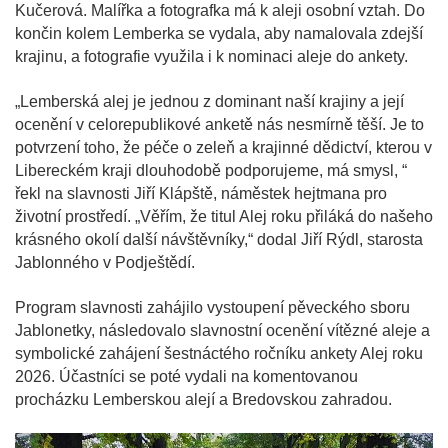
Kučerová. Malířka a fotografka má k aleji osobní vztah. Do
končin kolem Lemberka se vydala, aby namalovala zdejší
krajinu, a fotografie využila i k nominaci aleje do ankety.
„Lemberská alej je jednou z dominant naší krajiny a její
ocenění v celorepublikové anketě nás nesmírně těší. Je to
potvrzení toho, že péče o zeleň a krajinné dědictví, kterou v
Libereckém kraji dlouhodobě podporujeme, má smysl, “
řekl na slavnosti Jiří Klápště, náměstek hejtmana pro
životní prostředí. „Věřím, že titul Alej roku přiláká do našeho
krásného okolí další návštěvníky,“ dodal Jiří Rýdl, starosta
Jablonného v Podještědí.
Program slavnosti zahájilo vystoupení pěveckého sboru
Jablonetky, následovalo slavnostní ocenění vítězné aleje a
symbolické zahájení šestnáctého ročníku ankety Alej roku
2026. Účastníci se poté vydali na komentovanou
procházku Lemberskou alejí a Bredovskou zahradou.