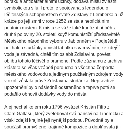
boraxu a antibakteriálními účinky, dodává místu zvláštní
symbolickou sílu. I proto je spojována s legendou o
léčitelských schopnostech svaté Zdislavy z Lemberka a už
krátce po její smrti v roce 1252 se stala neoficiálním
poutním místem. K místu se váže také kuriózní příběh z
druhé poloviny 20. století: když komunističtí představitelé
Městského národního výboru v Jablonném v Podještědí
nechali u studánky umístit tabulku s varováním, že zdejší
voda je závadná, chtěli tím oslabit Zdislavinu pověst i
oblibu tohoto léčivého pramene. Podle záznamu z archivu
kláštera se však vzápětí porouchala všechna čerpadla
městského vodovodu a jediným použitelným zdrojem vody
v okolí zůstala právě Zdislavina studánka. Nepravdivé
upozornění bylo následně odstraněno a teprve poté se
podařilo obnovit dodávky vody do města.
Alej nechal kolem roku 1796 vysázet Kristián Filip z
Clam‑Gallasu, který zveleboval svá panství na Liberecku a
vtiskl zdejší krajině její nynější podobu. Původně byla
součástí promyšlené krajinné kompozice a doplňovala ji i