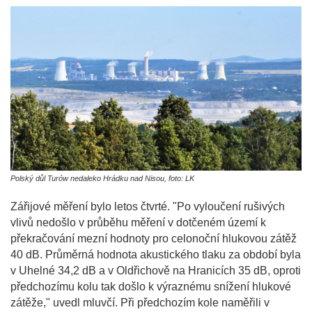
Polský důl Turów nedaleko Hrádku nad Nisou, foto: LK
Zářijové měření bylo letos čtvrté. "Po vyloučení rušivých
vlivů nedošlo v průběhu měření v dotčeném území k
překračování mezní hodnoty pro celonoční hlukovou zátěž
40 dB. Průměrná hodnota akustického tlaku za období byla
v Uhelné 34,2 dB a v Oldřichově na Hranicích 35 dB, oproti
předchozímu kolu tak došlo k výraznému snížení hlukové
zátěže," uvedl mluvčí. Při předchozím kole naměřili v