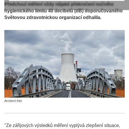
Předchozí měření vždy nějaké překročení nočního
hygienického limitu 40 decibelů (dB) doporučovaného
Světovou zdravotnickou organizací odhalila.
Archivní foto
"Ze zářijových výsledků měření vyplývá zlepšení situace,