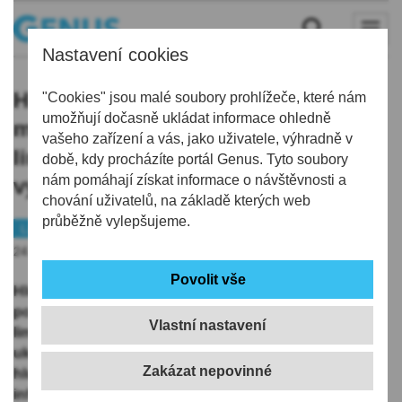
Nastavení cookies
Hluk z dolu Turów při posledních
"Cookies" jsou malé soubory prohlížeče, které nám
umožňují dočasně ukládat informace ohledně
měřeních nepřekročil hygienické
vašeho zařízení a vás, jako uživatele, výhradně v
limity v Česku, hluková zátěž se
době, kdy procházíte portál Genus. Tyto soubory
nám pomáhají získat informace o návštěvnosti a
výrazně snížila
chování uživatelů, na základě kterých web
průběžně vylepšujeme.
Liberecko
24.11.2025 | 18:00
Hluk z polského hnědouhelného dolu Turów při
posledních měřeních nepřekročil v Česku hygienické
Vlastní nastavení
limity. Třetí letošní měření ve druhé polovině září navíc
ukázala, že proti předchozímu kolu se výrazně snížila
hluková zátěž. O výsledcích měření dnes ČTK
informoval mluvčí Libereckého kraje Filip Trdla.