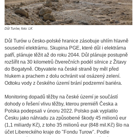
Důl Turów, foto: LK
Důl Turów u česko-polské hranice zásobuje uhlím hlavně
sousední elektrárnu. Skupina PGE, které důl i elektrárna
patří, plánuje těžit až do roku 2044. Důl plánuje postupně
rozšířit na 30 kilometrů čtverečních podél silnice z Žitavy
do Bogatyně. Obyvatele na české straně by měl před
hlukem a prachem z dolu ochránit val osázený zelení.
Odtoku vody z českého území brání podzemní bariéra.
Monitoring dopadů těžby na české území je součástí
dohody o řešení vlivu těžby, kterou premiéři Česka a
Polska podepsali v únoru 2022. Polsko pak vyplatilo
Česku jako náhradu za způsobené škody 45 milionů eur
(1,1 miliardy Kč), z toho 35 milionů eur (848 mil.Kč) šlo na
účet Libereckého kraje do "Fondu Turow". Podle