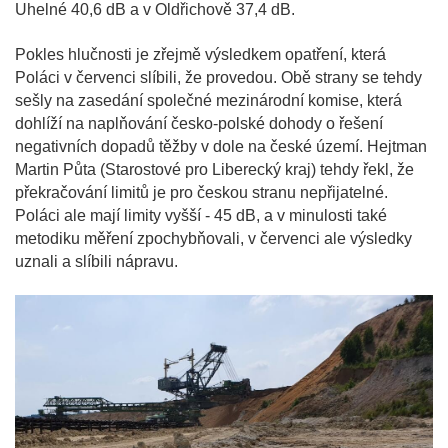
Uhelné 40,6 dB a v Oldřichově 37,4 dB.
Pokles hlučnosti je zřejmě výsledkem opatření, která
Poláci v červenci slíbili, že provedou. Obě strany se tehdy
sešly na zasedání společné mezinárodní komise, která
dohlíží na naplňování česko-polské dohody o řešení
negativních dopadů těžby v dole na české území. Hejtman
Martin Půta (Starostové pro Liberecký kraj) tehdy řekl, že
překračování limitů je pro českou stranu nepřijatelné.
Poláci ale mají limity vyšší - 45 dB, a v minulosti také
metodiku měření zpochybňovali, v červenci ale výsledky
uznali a slíbili nápravu.