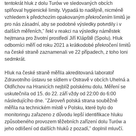
tentokrát hluk z dolu Turów ve sledovaných obcích
splňoval hygienické limity. Vypadá to nadějně, nicméně
vzhledem k předchozím opakovaným překročením limitů je
pro nás zásadní, aby se podobné výsledky potvrdily i v
dalších měřeních," řekl v reakci na výsledky náměstek
hejtmana pro životní prostředí Jiří Klápště (Spolu). Hluk
odborníci měří od roku 2021 a krátkodobé překročení limitů
na české straně zaznamenali ve 22 případech, z toho loni
sedmkrát.
Hluk na české straně měřila akreditovaná laboratoř
Zdravotního ústavu se sídlem v Ostravě v obcích Uhelná a
Oldřichov na Hranicích nejblíž polskému dolu. Měření se
uskutečnila od 15. do 22. září vždy od 22:00 do 6:00
následujícího dne. "Zároveň polská strana souběžně
měřila na technickém místě v Polsku, které bylo do
monitoringu zařazeno z důvodu lepší identifikace hluku
způsobeného provozem těžebních zařízení dolu Turów a
jeho odlišení od dalších hluků z pozadí," doplnil mluvčí.