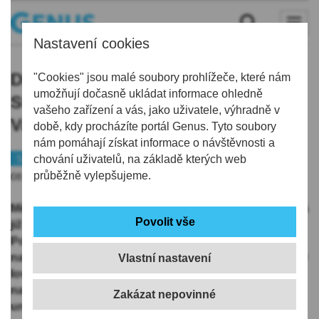
Nastavení cookies
Druhý ročník obnovené
"Cookies" jsou malé soubory prohlížeče, které nám
umožňují dočasně ukládat informace ohledně
Svatohubertské slavnosti na
vašeho zařízení a vás, jako uživatele, výhradně v
Valdštejně se koná 11. října
době, kdy procházíte portál Genus. Tyto soubory
nám pomáhají získat informace o návštěvnosti a
Semilsko
chování uživatelů, na základě kterých web
Tip
Turnov
průběžně vylepšujeme.
08.10.2025 | 18:02
Město Turnov ve spolupráci s hradem Valdštejn pořádá
již druhý ročník obnovené Svatohubertské slavnosti.
Poutavá akce se zaměřením na myslivost i péči o les
nabídne pestrý odpolední program. Těšte se na ukázky
Vlastní nastavení
lovecké hudby, signálů a hlaholů, slavnostní pasování
na myslivce, představení loveckých dravců nebo
unikátní Svatohubertskou mši.