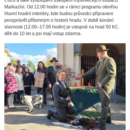
Coco a také vystoupení uskupení mysliveckých trubačů
Markazíni. Od 12.00 hodin se v rámci programu otevřou
hlavní hradní interiéry, kde budou průvodci připraveni
povyprávět přítomným o historii hradu. V době konání
slavnosti (12.00–17.00 hodin) je vstupné na hrad 50 Kč,
děti do 10 let a psi mají vstup zdarma.