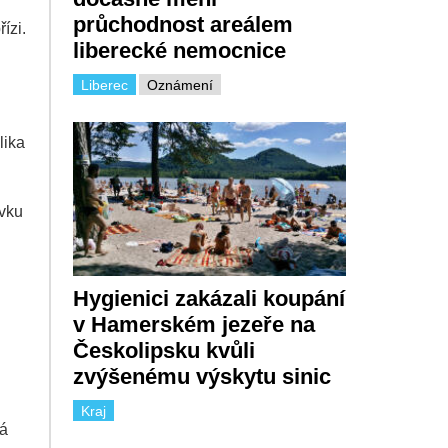
průchodnost areálem
ízi.
liberecké nemocnice
Liberec
Oznámení
lika
ávku
Hygienici zakázali koupání
v Hamerském jezeře na
Českolipsku kvůli
zvýšenému výskytu sinic
Kraj
ká