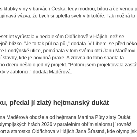
 klubky vlny v barvách Česka, tedy modrou, bílou a červenou př
zajímavá výzva, že bych si upletla svetr v trikolóře. Tak možná to
eset let vyrůstala v nedalekém Oldřichově v Hájích, než se
 blízko. "Je to tak půl na půl," dodala. V Liberci se před něko
kce Londýnské ulice, pomáhala v tom svému otci Janu Maděrovi.
í stavby, kde je povinná praxe. A zrovna do toho spadla ta
o dceru nešlo o jediný projekt. "Potom jsem projektovala zast
kty v Jablonci," dodala Maděrová.
u, předal jí zlatý hejtmanský dukát
na Maděrová obdržela od hejtmana Martina Půty zlatý Dukát
olympijských hrách 2026 v paralelním obřím slalomu jí rovněž
port a starostka Oldřichova v Hájích Jana Šťastná, kde olympijs