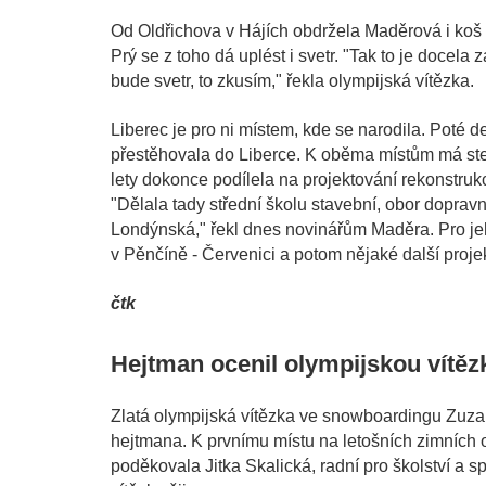
Od Oldřichova v Hájích obdržela Maděrová i koš s
Prý se z toho dá uplést i svetr. "Tak to je docela 
bude svetr, to zkusím," řekla olympijská vítězka.
Liberec je pro ni místem, kde se narodila. Poté d
přestěhovala do Liberce. K oběma místům má stejně
lety dokonce podílela na projektování rekonstru
"Dělala tady střední školu stavební, obor dopravn
Londýnská," řekl dnes novinářům Maděra. Pro jeh
v Pěnčíně - Červenici a potom nějaké další proje
čtk
Hejtman ocenil olympijskou vítězk
Zlatá olympijská vítězka ve snowboardingu Zuza
hejtmana. K prvnímu místu na letošních zimních 
poděkovala Jitka Skalická, radní pro školství a s