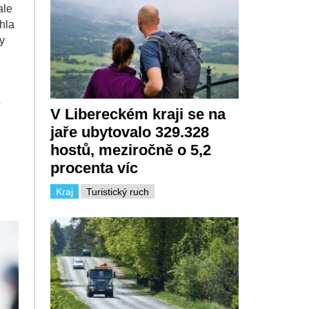
ale
ohla
y
o
V Libereckém kraji se na
jaře ubytovalo 329.328
hostů, meziročně o 5,2
procenta víc
Kraj
Turistický ruch