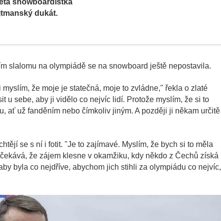
letá snowboardistka
ejtmanský dukát.
ím slalomu na olympiádě se na snowboard ještě nepostavila.
si myslím, že moje je statečná, moje to zvládne," řekla o zlaté
t u sebe, aby ji vidělo co nejvíc lidí. Protože myslím, že si to
u, ať už fanděním nebo čímkoliv jiným. A později ji někam určitě
chtějí se s ní i fotit. "Je to zajímavé. Myslím, že bych si to měla
 Očekává, že zájem klesne v okamžiku, kdy někdo z Čechů získá
aby byla co nejdříve, abychom jich stihli za olympiádu co nejvíc,