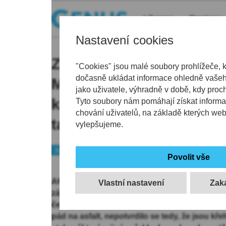
Liberec
Regiony
Nastavení cookies
Zlatá snowboardistka Z
"Cookies" jsou malé soubory prohlížeče, 
dočasně ukládat informace ohledně vašeho
Maděrová bude na Ješt
jako uživatele, výhradně v době, kdy proc
klubem Seveřani SNB. Př
Tyto soubory nám pomáhají získat informa
chování uživatelů, na základě kterých we
tam má i autogramiádu
vylepšujeme.
Kraj
Liberec
Gratulace
AKTUALIZOVÁNO: Olympijská vítězka Zuzana
Vlastní nastavení
zájem o svoji osobu zatím užívá. Předpokládá,
českých sportovců získá na OH v Itálii medaili.
pád na asfalt, nepotvrdilo se tedy, že jsou křeh