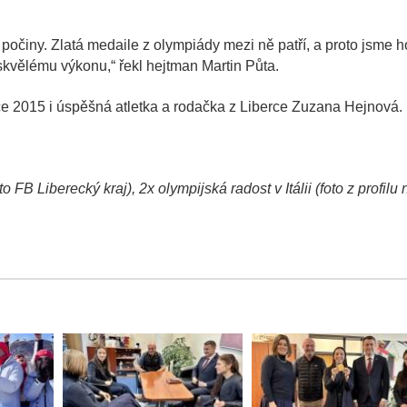
očiny. Zlatá medaile z olympiády mezi ně patří, a proto jsme h
kvělému výkonu,“ řekl hejtman Martin Půta.
ce 2015 i úspěšná atletka a rodačka z Liberce Zuzana Hejnová.
FB Liberecký kraj), 2x olympijská radost v Itálii (foto z profilu 