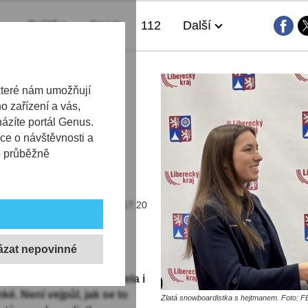
Politika
Sport
112
Další
uzana
které nám umožňují
 zařízení a vás,
ědu se svým
házíte portál Genus.
íští sobotu
ce o návštěvnosti a
b průběžně
12.02.2026 | 17:20
 Maděrová si zvýšený
 že opadne, až další z
 Její zlatá medaile vydržela i
ké. Není vejpůl, jak se to
Zlatá snowboardistka s hejtmanem. Foto: FB