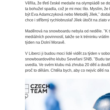
Věřila, že třetí české medaile na olympiádě se 
ta bohužel spadla, což je mi moc líto. Myslím, že 
být Eva Adamczyková nebo Metoděj Jílek," dod
chce i stříbrný rychlobruslař Jílek útočit na zlat
Maděrová na snowboardu nebyla od neděle. "K trén
mediálních povinností, takže se k tréninku vrátím 
týden na Dolní Moravě.
V Liberci ji budou moci lidé vidět za týden v sob
snowboardového klubu Seveřani SNB. "Budu tam 
uvedla. Ve svém klubu má zhruba 20 dětí a doufá, 
proč to dělám. Chtěla bych, aby co nejvíc dětí n