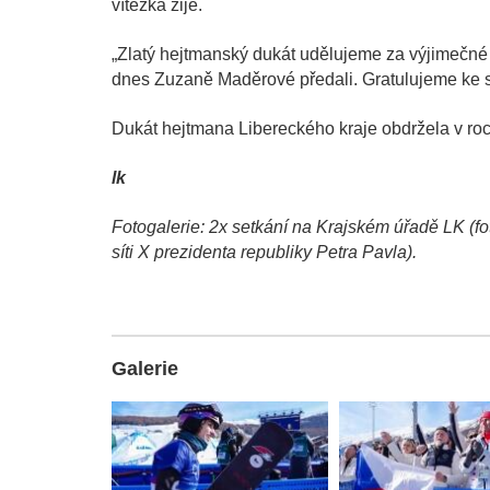
vítězka žije.
„Zlatý hejtmanský dukát udělujeme za výjimečné p
dnes Zuzaně Maděrové předali. Gratulujeme ke s
Dukát hejtmana Libereckého kraje obdržela v ro
lk
Fotogalerie: 2x setkání na Krajském úřadě LK (foto 
síti X prezidenta republiky Petra Pavla).
Galerie