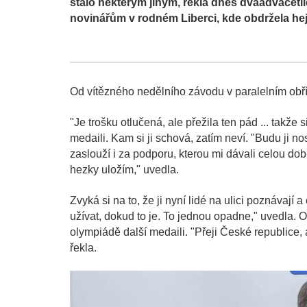
stalo některým jiným, řekla dnes dvaadvaceti
novinářům v rodném Liberci, kde obdržela h
Od vítězného nedělního závodu v paralelním obř
"Je trošku otlučená, ale přežila ten pád ... takže 
medaili. Kam si ji schová, zatím neví. "Budu ji nosi
zaslouží i za podporu, kterou mi dávali celou dob
hezky uložím," uvedla.
Zvyká si na to, že ji nyní lidé na ulici poznávají a 
užívat, dokud to je. To jednou opadne," uvedla.
olympiádě další medaili. "Přeji České republice, 
řekla.