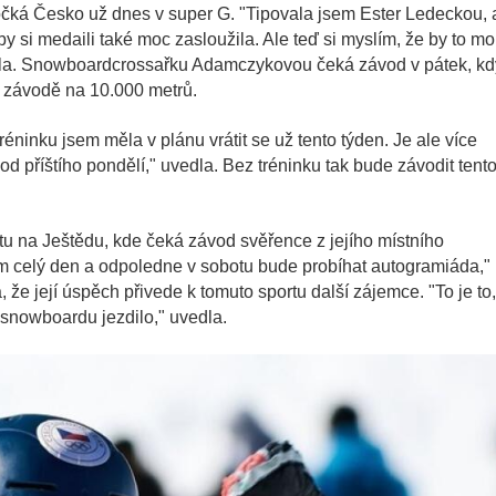
dočká Česko už dnes v super G. "Tipovala jsem Ester Ledeckou, 
by si medaili také moc zasloužila. Ale teď si myslím, že by to m
ala. Snowboardcrossařku Adamczykovou čeká závod v pátek, kd
o v závodě na 10.000 metrů.
inku jsem měla v plánu vrátit se už tento týden. Je ale více
od příštího pondělí," uvedla. Bez tréninku tak bude závodit tent
otu na Ještědu, kde čeká závod svěřence z jejího místního
celý den a odpoledne v sobotu bude probíhat autogramiáda,"
že její úspěch přivede k tomuto sportu další zájemce. "To je to,
a snowboardu jezdilo," uvedla.