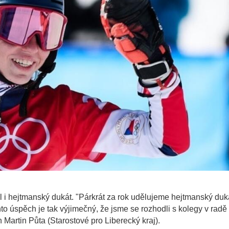
yl i hejtmanský dukát. "Párkrát za rok udělujeme hejtmanský duk
nto úspěch je tak výjimečný, že jsme se rozhodli s kolegy v radě
n Martin Půta (Starostové pro Liberecký kraj).