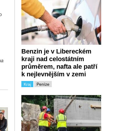
o
Benzin je v Libereckém
kraji nad celostátním
na
průměrem, nafta ale patří
k nejlevnějším v zemi
Kraj
Peníze