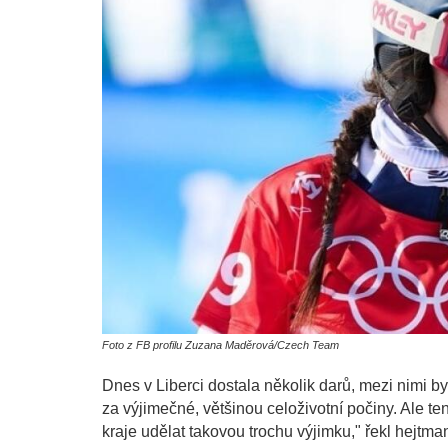
Foto z FB profilu Zuzana Maděrová/Czech Team
Dnes v Liberci dostala několik darů, mezi nimi b
za výjimečné, většinou celoživotní počiny. Ale te
kraje udělat takovou trochu výjimku," řekl hejtma