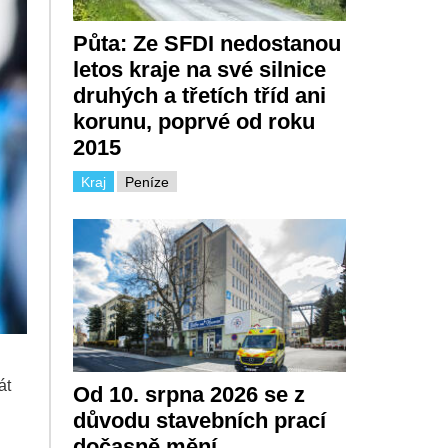
Půta: Ze SFDI nedostanou
letos kraje na své silnice
druhých a třetích tříd ani
korunu, poprvé od roku
2015
Kraj
Peníze
át
Od 10. srpna 2026 se z
důvodu stavebních prací
dočasně mění