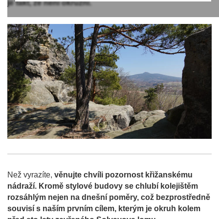
je fakt, že není okružní.
Než vyrazíte,
věnujte chvíli pozornost křižanskému
nádraží. Kromě stylové budovy se chlubí kolejištěm
rozsáhlým nejen na dnešní poměry, což bezprostředně
souvisí s naším prvním cílem, kterým je okruh kolem