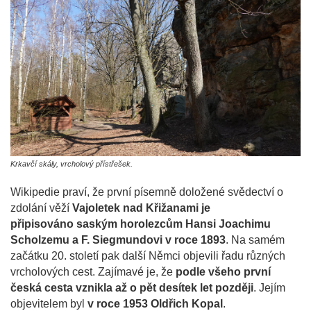
Krkavčí skály, vrcholový přístřešek.
Wikipedie praví, že první písemně doložené svědectví o
zdolání věží
Vajoletek nad Křižanami je
připisováno saským horolezcům Hansi Joachimu
Scholzemu a F. Siegmundovi v roce 1893
. Na samém
začátku 20. století pak další Němci objevili řadu různých
vrcholových cest. Zajímavé je, že
podle všeho první
česká cesta vznikla až o pět desítek let později
. Jejím
objevitelem byl
v roce 1953 Oldřich Kopal
.