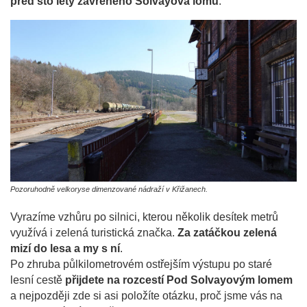
před sto lety zavřeného Solvayova lomu
.
Pozoruhodně velkoryse dimenzované nádraží v Křižanech.
Vyrazíme vzhůru po silnici, kterou několik desítek metrů
využívá i zelená turistická značka.
Za zatáčkou zelená
mizí do lesa a my s ní
.
Po zhruba půlkilometrovém ostřejším výstupu po staré
lesní cestě
přijdete na rozcestí Pod Solvayovým lomem
a nejpozději zde si asi položíte otázku, proč jsme vás na