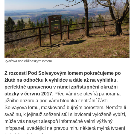
Vyhlídka nad křižanským lomem.
Z rozcestí Pod Solvayovým lomem pokračujeme po
žluté na odbočku k vyhlídce a dále až na vyhlídku,
perfektně upravenou v rámci zpřístupnění okružní
stezky v červnu 2017
. Před vámi se otevírá panorama
jižního obzoru a pod vámi hloubka centrální části
Solvayova lomu, maskovaná bujným porostem. Nemáte-li
svačinu, k jejímuž snězení stůl s lavicemi vyloženě vybízí,
může vás nasytit alespoň informačně velmi výživný
infopanel, uvádějící na pravou míru některá mylná tvrzení