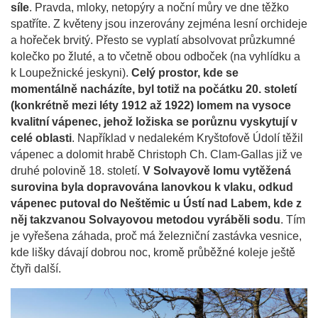
síle
. Pravda, mloky, netopýry a noční můry ve dne těžko
spatříte. Z květeny jsou inzerovány zejména lesní orchideje
a hořeček brvitý. Přesto se vyplatí absolvovat průzkumné
kolečko po žluté, a to včetně obou odboček (na vyhlídku a
k Loupežnické jeskyni).
Celý prostor, kde se
momentálně nacházíte, byl totiž na počátku 20. století
(konkrétně mezi léty 1912 až 1922) lomem na vysoce
kvalitní vápenec, jehož ložiska se porůznu vyskytují v
celé oblasti
. Například v nedalekém Kryštofově Údolí těžil
vápenec a dolomit hrabě Christoph Ch. Clam-Gallas již ve
druhé polovině 18. století.
V Solvayově lomu vytěžená
surovina byla dopravována lanovkou k vlaku, odkud
vápenec putoval do Neštěmic u Ústí nad Labem, kde z
něj takzvanou Solvayovou metodou vyráběli sodu
. Tím
je vyřešena záhada, proč má železniční zastávka vesnice,
kde lišky dávají dobrou noc, kromě průběžné koleje ještě
čtyři další.