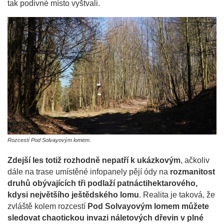
tak podivné místo vyštvali.
Rozcestí Pod Solvayovým lomem.
Zdejší les totiž rozhodně nepatří k ukázkovým
, ačkoliv
dále na trase umístěné infopanely pějí ódy na
rozmanitost
druhů obývajících tři podlaží patnáctihektarového,
kdysi největšího ještědského lomu
. Realita je taková, že
zvláště kolem rozcestí
Pod Solvayovým lomem můžete
sledovat chaotickou invazi náletových dřevin v plné