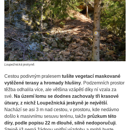
Loupežnická jeskyně.
Cestou podivným pralesem
tušíte vegetací maskované
vytěžené terasy a hromady hlušiny
. Podzemních prostor
těžba odhalila více, ale většina vzápětí díky ní vzala za
své.
Na území lomu se dodnes zachovaly tři krasové
útvary, z nichž Loupežnická jeskyně je největší
.
Nachází se asi 3 m nad cestou, v prostoru, kde nedávno
došlo k masivnímu sesuvu terénu, takže
průzkum této
díry, podle popisu 22 m dlouhé, silně nedoporučuji
.
Stejně již nemá žádnou vnitřní výzdobu a mohli byste