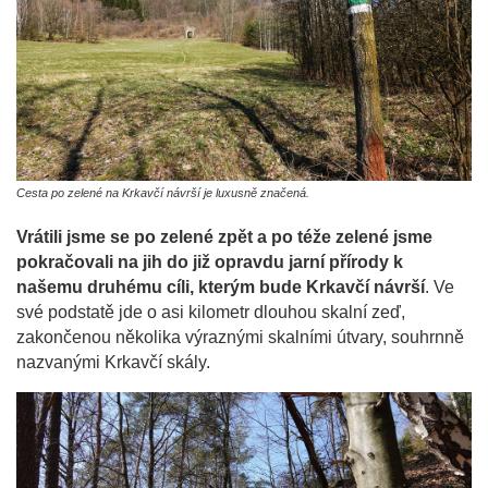
Cesta po zelené na Krkavčí návrší je luxusně značená.
Vrátili jsme se po zelené zpět a po téže zelené jsme
pokračovali na jih do již opravdu jarní přírody k
našemu druhému cíli, kterým bude Krkavčí návrší
. Ve
své podstatě jde o asi kilometr dlouhou skalní zeď,
zakončenou několika výraznými skalními útvary, souhrnně
nazvanými Krkavčí skály.