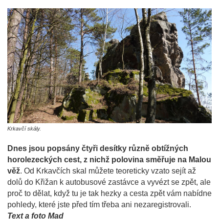
Krkavčí skály.
Dnes jsou popsány čtyři desítky různě obtížných
horolezeckých cest, z nichž polovina směřuje na Malou
věž
. Od Krkavčích skal můžete teoreticky vzato sejít až
dolů do Křižan k autobusové zastávce a vyvézt se zpět, ale
proč to dělat, když tu je tak hezky a cesta zpět vám nabídne
pohledy, které jste před tím třeba ani nezaregistrovali.
Text a foto Mad