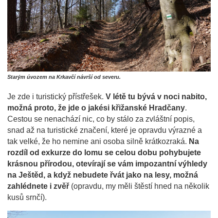
Starým úvozem na Krkavčí návrší od severu.
Je zde i turistický přístřešek.
V létě tu bývá v noci nabito,
možná proto, že jde o jakési křižanské Hradčany
.
Cestou se nenachází nic, co by stálo za zvláštní popis,
snad až na turistické značení, které je opravdu výrazné a
tak velké, že ho nemine ani osoba silně krátkozraká.
Na
rozdíl od exkurze do lomu se celou dobu pohybujete
krásnou přírodou, otevírají se vám impozantní výhledy
na Ještěd, a když nebudete řvát jako na lesy, možná
zahlédnete i zvěř
(opravdu, my měli štěstí hned na několik
kusů srnčí).