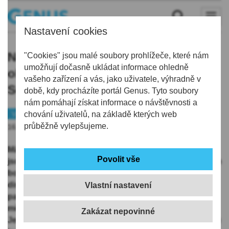
Nastavení cookies
Náš víkendový tip, prozkoumejte
"Cookies" jsou malé soubory prohlížeče, které nám
umožňují dočasně ukládat informace ohledně
okolí Křižan! Po zelené do
vašeho zařízení a vás, jako uživatele, výhradně v
Solvayova lomu a na Krkavčí skály
době, kdy procházíte portál Genus. Tyto soubory
nám pomáhají získat informace o návštěvnosti a
Výlet
chování uživatelů, na základě kterých web
Historie
průběžně vylepšujeme.
16.04.2020 | 0:00
Máme pro vás již čtvrtý námět na výlet do míst, která
jsou zajímavá a málo frekventovaná zároveň. Výchozím
bodem výletu (
MAPA
) je nádraží v Křižanech,
disponující slušně velkým a hlavně neuzavřeným
Vlastní nastavení
parkovištěm. Můžete tedy přijet vlakem i autem. Trasa
měří 7,8 km a zdolává převýšení necelých 300 m.
Jedinou, ale v tomto případě nepodstatnou nevýhodou