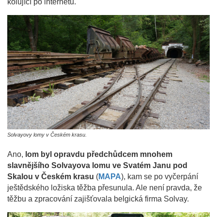
kolující po internetu.
Solvayovy lomy v Českém krasu.
Ano,
lom byl opravdu předchůdcem mnohem
slavnějšího Solvayova lomu ve Svatém Janu pod
Skalou v Českém krasu
(
MAPA
), kam se po vyčerpání
ještědského ložiska těžba přesunula. Ale není pravda, že
těžbu a zpracování zajišťovala belgická firma Solvay.