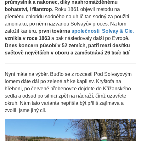
průmyslník a nakonec, díky nashromážděnému
bohatství, i filantrop
. Roku 1861 objevil metodu na
přeměnu chloridu sodného na uhličitan sodný za použití
amoniaku, po něm nazvanou Solvayův proces. Na tom
založil kariéru,
první továrna
společnosti Solvay & Cie.
vznikla v roce 1863
a pak následovaly další po Evropě.
Dnes koncern působí v 52 zemích, patří mezi desítku
světově největších v oboru a zaměstnává 26 tisíc lidí
.
Nyní máte na výběr. Buďto se z rozcestí Pod Solvayovým
lomem dáte dál po zelené až ke kapli sv. Kryštofa na
hřebeni, po červené hřebenovce dojdete do Křižanského
sedla a odsud po silnici zpět na nádraží, čímž uzavřete
okruh. Nám tato varianta nepřišla být příliš zajímavá a
zvolili jsme jiný cíl.