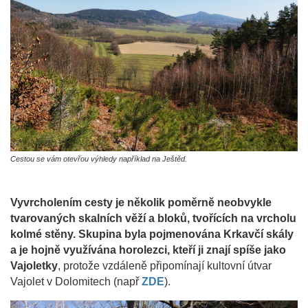
Cestou se vám otevřou výhledy například na Ještěd.
Vyvrcholením cesty je několik poměrně neobvykle
tvarovaných skalních věží a bloků, tvořících na vrcholu
kolmé stěny. Skupina byla pojmenována Krkavčí skály
a je hojně využívána horolezci, kteří ji znají spíše jako
Vajoletky
, protože vzdáleně připomínají kultovní útvar
Vajolet v Dolomitech (např
ZDE
).