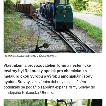
Projížďka Solvayovými lomy v Českém krasu.
Vlastníkem a provozovatelem lomu a neštěmické
továrny byl Rakouský spolek pro chemickou a
metalurgickou výrobu a výrobu amoniakální sody
systém Solvay
. Uzavřením dohody o společném
podnikání se podařilo zabránit expanzi firmy Solvay do
tehdejšího Rakouska-Uherska.