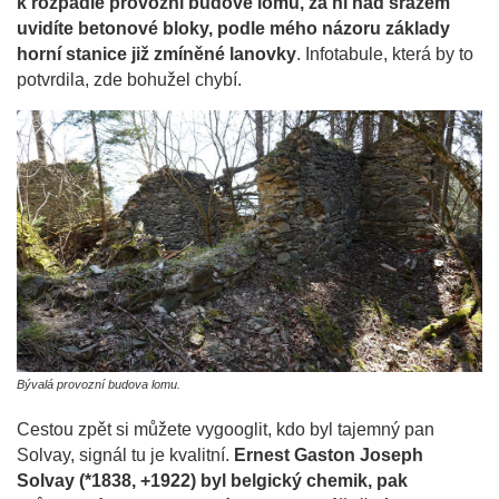
k rozpadlé provozní budově lomu, za ní nad srázem
uvidíte betonové bloky, podle mého názoru základy
horní stanice již zmíněné lanovky
. Infotabule, která by to
potvrdila, zde bohužel chybí.
Bývalá provozní budova lomu.
Cestou zpět si můžete vygooglit, kdo byl tajemný pan
Solvay, signál tu je kvalitní.
Ernest Gaston Joseph
Solvay (*1838, +1922) byl belgický chemik, pak