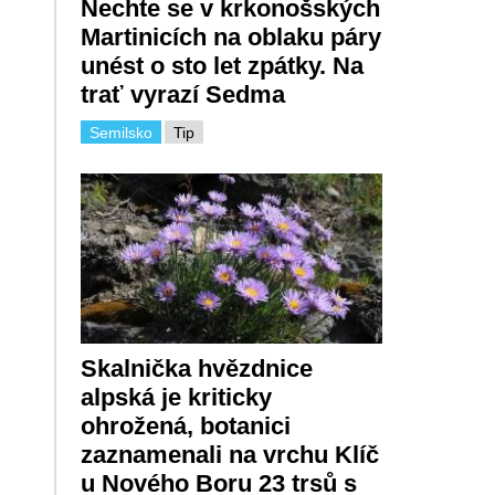
Nechte se v krkonošských
Martinicích na oblaku páry
unést o sto let zpátky. Na
trať vyrazí Sedma
Semilsko
Tip
Skalnička hvězdnice
alpská je kriticky
ohrožená, botanici
zaznamenali na vrchu Klíč
u Nového Boru 23 trsů s