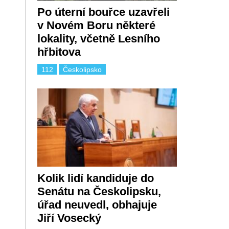
Po úterní bouřce uzavřeli
v Novém Boru některé
lokality, včetně Lesního
hřbitova
112
Českolipsko
Kolik lidí kandiduje do
Senátu na Českolipsku,
úřad neuvedl, obhajuje
Jiří Vosecký