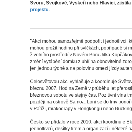
Svoru, Svojkově, Vyskeři nebo Hlavici, zjisti
projektu
.
"Akci mohou samozřejmě podpořit i jednotlivci, k
mohou prožít hodinu při svíčkách, popřípadě si 
životního prostředí v Novém Boru Jitka Kopčáko
změní vytápění domku z uhlí na obnovitelné zdro
jen jednou týdně a na polovinu omezí jízdy aute
Celosvětovou akci vyhlašuje a koordinuje Světový
březnu 2007. Hodina Země v průběhu let přerostla
březnovou sobotu ve stejný čas. Pozitivní vlna t
později na ostrově Samoa. Loni se do tmy ponořil
v Paříži, mrakodrapy v Hongkongu nebo Buckin
Česko se přidalo v roce 2010, akci koordinuje Eko
jednotlivců, desítky firem a organizací i některé