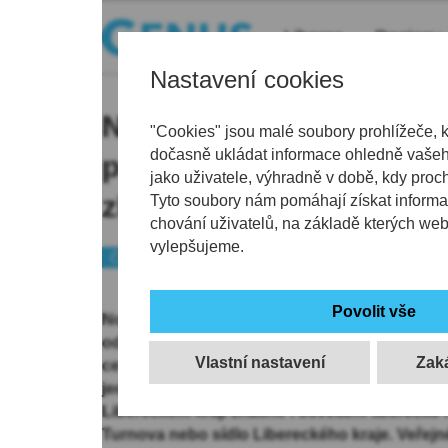
Liberec
Regiony
Nastavení cookies
Nový Bor se v sobotu več
"Cookies" jsou malé soubory prohlížeče, 
dočasně ukládat informace ohledně vašeho
projektu Hodina Země a
jako uživatele, výhradně v době, kdy proc
zhasne
Tyto soubory nám pomáhají získat informa
chování uživatelů, na základě kterých we
vylepšujeme.
Českolipsko
Tip
Nový Bor na Českolipsku se v sobotu večer p
od 20:30 na hodinu zhasne veřejné osvětlení. 
Vlastní nastavení
celosvětovému happeningu, který už popatnáct
jednotlivce, jimž není lhostejná ochrana a bu
Libereckém kraji zhasne i osvětlení liberecké
Turnova nebo sídlo Libereckého kraje. Veřejn