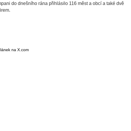
pani do dnešního rána přihlásilo 116 měst a obcí a také dvě
irem.
 článek na X.com