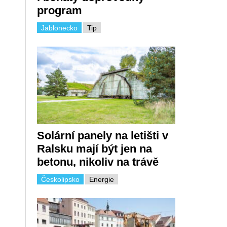
program
Jablonecko
Tip
Solární panely na letišti v
Ralsku mají být jen na
betonu, nikoliv na trávě
Českolipsko
Energie