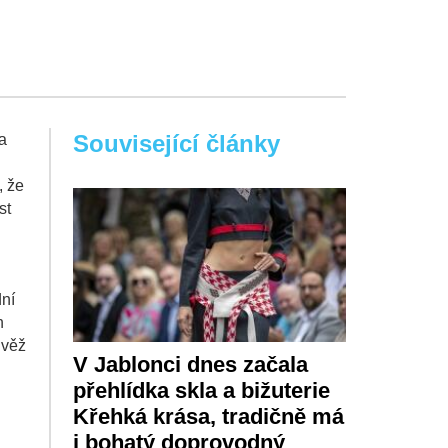
Související články
a
, že
st
dní
n
 věž
V Jablonci dnes začala
přehlídka skla a bižuterie
Křehká krása, tradičně má
i bohatý doprovodný