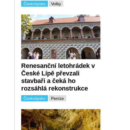
Českolipsko
Volby
Renesanční letohrádek v
České Lípě převzali
stavbaři a čeká ho
rozsáhlá rekonstrukce
Českolipsko
Peníze