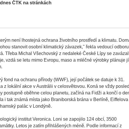
la dnes ČTK na stránkách
terým není lhostejná ochrana životního prostředí a klimatu. Dom
mohou stanovit osobní klimatický závazek," řekla vedoucí odboru
vá. Třeba Michal Všechovský z nedaleké České Lípy se zavázal
je, vzdá se letu mimo Evropu, maso a mléčné výrobky plánuje jí
m.
 fond na ochranu přírody (WWF), její počátek se datuje k 31.
 z lokální akce v Austrálii v celosvětovou. Koná se vždy posle
my postupně oběhne celou planetu, začíná na Fidži a končí o de
a i tak známá místa jako Braniborská brána v Berlíně, Eiffelova
ghamský palác v Londýně.
logický institut Veronica. Loni se zapojilo 124 obcí, 3500
 památky. Letos je zatím přihlášených méně. Podle informací z