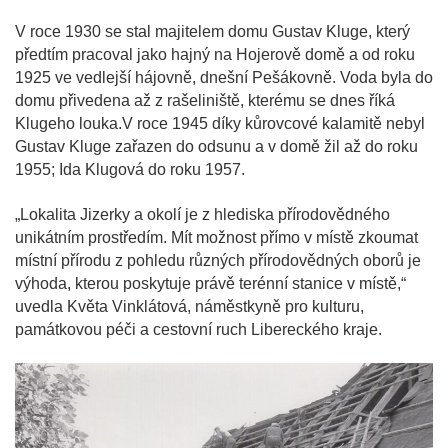
V roce 1930 se stal majitelem domu Gustav Kluge, který
předtím pracoval jako hajný na Hojerově domě a od roku
1925 ve vedlejší hájovně, dnešní Pešákovně. Voda byla do
domu přivedena až z rašeliniště, kterému se dnes říká
Klugeho louka.V roce 1945 díky kůrovcové kalamitě nebyl
Gustav Kluge zařazen do odsunu a v domě žil až do roku
1955; Ida Klugová do roku 1957.
„Lokalita Jizerky a okolí je z hlediska přírodovědného
unikátním prostředím. Mít možnost přímo v místě zkoumat
místní přírodu z pohledu různých přírodovědných oborů je
výhoda, kterou poskytuje právě terénní stanice v místě,“
uvedla Květa Vinklátová, náměstkyně pro kulturu,
památkovou péči a cestovní ruch Libereckého kraje.