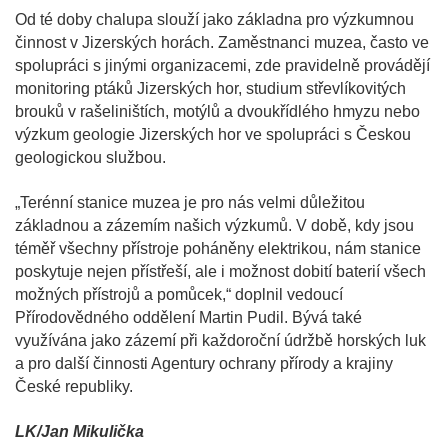
Od té doby chalupa slouží jako základna pro výzkumnou
činnost v Jizerských horách. Zaměstnanci muzea, často ve
spolupráci s jinými organizacemi, zde pravidelně provádějí
monitoring ptáků Jizerských hor, studium střevlíkovitých
brouků v rašeliništích, motýlů a dvoukřídlého hmyzu nebo
výzkum geologie Jizerských hor ve spolupráci s Českou
geologickou službou.
„Terénní stanice muzea je pro nás velmi důležitou
základnou a zázemím našich výzkumů. V době, kdy jsou
téměř všechny přístroje poháněny elektrikou, nám stanice
poskytuje nejen přístřeší, ale i možnost dobití baterií všech
možných přístrojů a pomůcek,“ doplnil vedoucí
Přírodovědného oddělení Martin Pudil. Bývá také
využívána jako zázemí při každoroční údržbě horských luk
a pro další činnosti Agentury ochrany přírody a krajiny
České republiky.
LK/Jan Mikulička