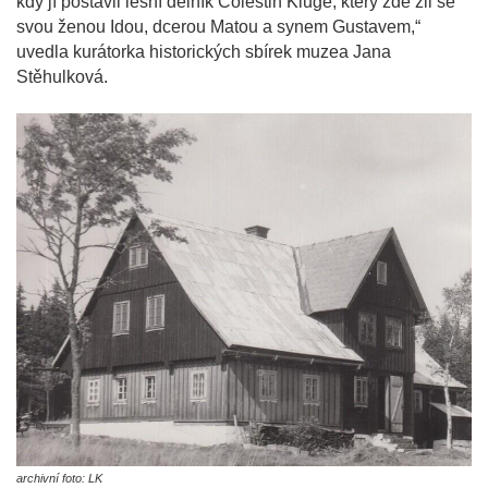
kdy jí postavil lesní dělník Cölestin Kluge, který zde žil se
svou ženou Idou, dcerou Matou a synem Gustavem,“
uvedla kurátorka historických sbírek muzea Jana
Stěhulková.
archivní foto: LK