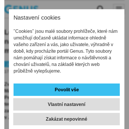
Nastavení cookies
Lesníky vystřídali badatelé. Chalupa
"Cookies" jsou malé soubory prohlížeče, které nám
umožňují dočasně ukládat informace ohledně
na Jizerce slouží libereckým
vašeho zařízení a vás, jako uživatele, výhradně v
muzejníkům
době, kdy procházíte portál Genus. Tyto soubory
nám pomáhají získat informace o návštěvnosti a
Jablonecko
chování uživatelů, na základě kterých web
Historie
průběžně vylepšujeme.
17.09.2022 | 5:48
Zvenčí je to nenápadná jizerskohorská chalupa.
Málokdo ví, že ve stavení mezi Hnojovým domem a
Pešákovnou na Jizerce má Severočeské muzeum
terénní přírodovědnou stanici, kterou jeho
Vlastní nastavení
zaměstnanci využívají k výzkumné činnosti
v Jizerských horách.