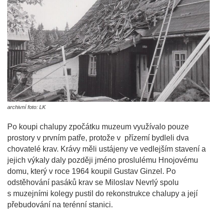
archivní foto: LK
Po koupi chalupy zpočátku muzeum využívalo pouze
prostory v prvním patře, protože v přízemí bydleli dva
chovatelé krav. Krávy měli ustájeny ve vedlejším stavení a
jejich výkaly daly později jméno proslulému Hnojovému
domu, který v roce 1964 koupil Gustav Ginzel. Po
odstěhování pasáků krav se Miloslav Nevrlý spolu
s muzejními kolegy pustil do rekonstrukce chalupy a její
přebudování na terénní stanici.