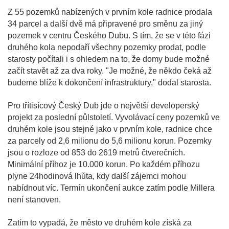
Z 55 pozemků nabízených v prvním kole radnice prodala
34 parcel a další dvě má připravené pro směnu za jiný
pozemek v centru Českého Dubu. S tím, že se v této fázi
druhého kola nepodaří všechny pozemky prodat, podle
starosty počítali i s ohledem na to, že domy bude možné
začít stavět až za dva roky. "Je možné, že někdo čeká až
budeme blíže k dokončení infrastruktury," dodal starosta.
Pro třítisícový Český Dub jde o největší developerský
projekt za poslední půlstoletí. Vyvolávací ceny pozemků ve
druhém kole jsou stejné jako v prvním kole, radnice chce
za parcely od 2,6 milionu do 5,6 milionu korun. Pozemky
jsou o rozloze od 853 do 2619 metrů čtverečních.
Minimální příhoz je 10.000 korun. Po každém příhozu
plyne 24hodinová lhůta, kdy další zájemci mohou
nabídnout víc. Termín ukončení aukce zatím podle Millera
není stanoven.
Zatím to vypadá, že město ve druhém kole získá za