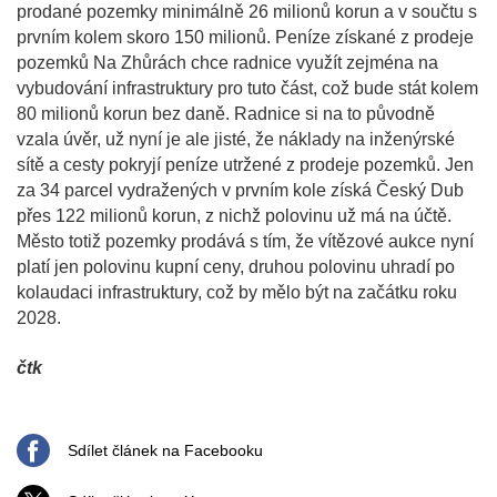
prodané pozemky minimálně 26 milionů korun a v součtu s
prvním kolem skoro 150 milionů. Peníze získané z prodeje
pozemků Na Zhůrách chce radnice využít zejména na
vybudování infrastruktury pro tuto část, což bude stát kolem
80 milionů korun bez daně. Radnice si na to původně
vzala úvěr, už nyní je ale jisté, že náklady na inženýrské
sítě a cesty pokryjí peníze utržené z prodeje pozemků. Jen
za 34 parcel vydražených v prvním kole získá Český Dub
přes 122 milionů korun, z nichž polovinu už má na účtě.
Město totiž pozemky prodává s tím, že vítězové aukce nyní
platí jen polovinu kupní ceny, druhou polovinu uhradí po
kolaudaci infrastruktury, což by mělo být na začátku roku
2028.
čtk
Sdílet článek na Facebooku