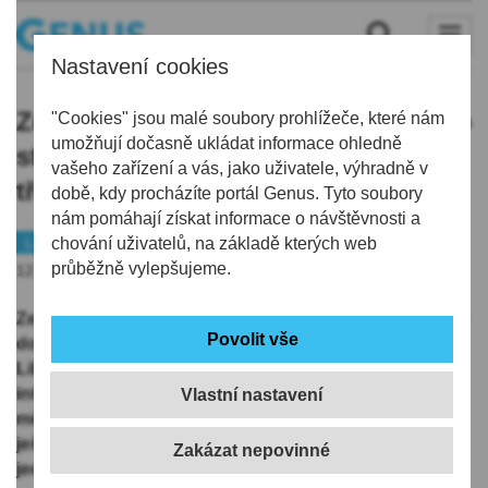
Nastavení cookies
Ze zbývajících volných pozemků pro
"Cookies" jsou malé soubory prohlížeče, které nám
umožňují dočasně ukládat informace ohledně
stavbu domů v Českém Dubu je
vašeho zařízení a vás, jako uživatele, výhradně v
třetina zamluvená
době, kdy procházíte portál Genus. Tyto soubory
nám pomáhají získat informace o návštěvnosti a
Liberecko
chování uživatelů, na základě kterých web
Bydlení
průběžně vylepšujeme.
12.06.2026 | 16:01
Ze zbývajících volných pozemků pro stavbu rodinných
domů v oblasti Na Zhůrách v Českém Dubu na
Liberecku je třetina zamluvená. Pro druhé kolo
internetové
aukce
, která začala v pondělí, uvolnilo
Vlastní nastavení
město 19 parcel. U šesti z nich zná vítěze, u dvou se
ještě licituje a na 11 pozemků město nedostalo ani
jednu nabídku.