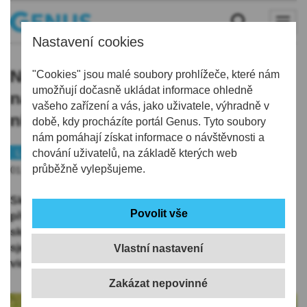
Nastavení cookies
Nejekologičtější sekačky: Ještěd
"Cookies" jsou malé soubory prohlížeče, které nám
umožňují dočasně ukládat informace ohledně
nasazuje ovčí komando, vyrazit za
vašeho zařízení a vás, jako uživatele, výhradně v
ním lze lanovkou Skalka
době, kdy procházíte portál Genus. Tyto soubory
nám pomáhají získat informace o návštěvnosti a
Liberec
chování uživatelů, na základě kterých web
Zajímavost
průběžně vylepšujeme.
01.06.2026 | 15:15
Skiareál Ještěd zavádí unikátní cíl letních výletů. Už na
přelomu května a června budou moci návštěvníci
skiareálu pozorovat stádo ovcí pasoucích se přímo na
sjezdovkách. Stačí vyjet lanovkou Skalka a můžete
Vlastní nastavení
vidět, jak ovečky pomáhají pečovat o horské louky.