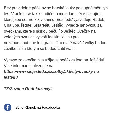
Bez pravidelné péče by se horské louky postupně měnily v
les. Vracíme se tak k tradičním metodám péče o krajinu,
které jsou šetrné k životnímu prostředí,“vysvětluje Radek
Chalupa, ředitel Skiareálu Ještěd. Vyjeďte lanovkou za
ovečkami, které s láskou pečují o Ještěd Ovečky na
zelených svazích vytvoří ideální kulisu pro
nezapomenutelné fotografie. Pro malé návštěvníky budou
zážitkem, za kterým se budou chtít vrátit.
Vyrazte za ovečkami a užijte si bééézva léto na Ještědu!
Více informací naleznete na:
https://www.skijested.cz/zazitky/aktivity/ovecky-na-
jestedu
TZ/Zuzana Ondokuzmayis
Sdílet článek na Facebooku