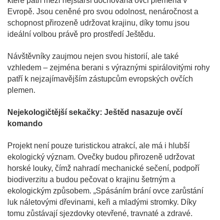
které patří mezi nejstarší dochovaná ovčí plemena v
Evropě. Jsou ceněné pro svou odolnost, nenáročnost a
schopnost přirozeně udržovat krajinu, díky tomu jsou
ideální volbou právě pro prostředí Ještědu.
Návštěvníky zaujmou nejen svou historií, ale také
vzhledem – zejména berani s výraznými spirálovitými rohy
patří k nejzajímavějším zástupcům evropských ovčích
plemen.
Nejekologičtější sekačky: Ještěd nasazuje ovčí
komando
Projekt není pouze turistickou atrakcí, ale má i hlubší
ekologický význam. Ovečky budou přirozeně udržovat
horské louky, čímž nahradí mechanické sečení, podpoří
biodiverzitu a budou pečovat o krajinu šetrným a
ekologickým způsobem. „Spásáním brání ovce zarůstání
luk náletovými dřevinami, keři a mladými stromky. Díky
tomu zůstávají sjezdovky otevřené, travnaté a zdravé.