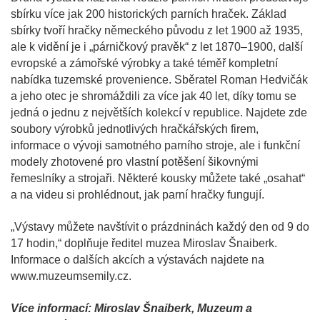
sbírku více jak 200 historických parních hraček. Základ
sbírky tvoří hračky německého původu z let 1900 až 1935,
ale k vidění je i „párničkový pravěk“ z let 1870–1900, další
evropské a zámořské výrobky a také téměř kompletní
nabídka tuzemské provenience. Sběratel Roman Hedvičák
a jeho otec je shromáždili za více jak 40 let, díky tomu se
jedná o jednu z největších kolekcí v republice. Najdete zde
soubory výrobků jednotlivých hračkářských firem,
informace o vývoji samotného parního stroje, ale i funkční
modely zhotovené pro vlastní potěšení šikovnými
řemeslníky a strojaři. Některé kousky můžete také „osahat“
a na videu si prohlédnout, jak parní hračky fungují.
„Výstavy můžete navštívit o prázdninách každý den od 9 do
17 hodin,“ doplňuje ředitel muzea Miroslav Šnaiberk.
Informace o dalších akcích a výstavách najdete na
www.muzeumsemily.cz.
Více informací: Miroslav Šnaiberk, Muzeum a