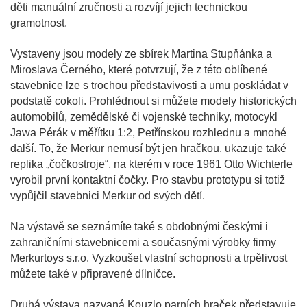
děti manuální zručnosti a rozvíjí jejich technickou
gramotnost.
Vystaveny jsou modely ze sbírek Martina Stupňánka a
Miroslava Černého, které potvrzují, že z této oblíbené
stavebnice lze s trochou představivosti a umu poskládat v
podstatě cokoli. Prohlédnout si můžete modely historických
automobilů, zemědělské či vojenské techniky, motocykl
Jawa Pérák v měřítku 1:2, Petřínskou rozhlednu a mnohé
další. To, že Merkur nemusí být jen hračkou, ukazuje také
replika „čočkostroje“, na kterém v roce 1961 Otto Wichterle
vyrobil první kontaktní čočky. Pro stavbu prototypu si totiž
vypůjčil stavebnici Merkur od svých dětí.
Na výstavě se seznámíte také s obdobnými českými i
zahraničními stavebnicemi a současnými výrobky firmy
Merkurtoys s.r.o. Vyzkoušet vlastní schopnosti a trpělivost
můžete také v připravené dílničce.
Druhá výstava nazvaná Kouzlo parních hraček představuje