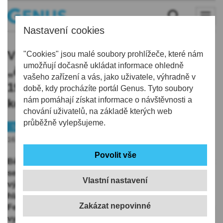
Nastavení cookies
V semilském muzeu je i replika
"Cookies" jsou malé soubory prohlížeče, které nám
umožňují dočasně ukládat informace ohledně
„čočkostroje“, na kterém v roce
vašeho zařízení a vás, jako uživatele, výhradně v
1961 Otto Wichterle vyrobil první
době, kdy procházíte portál Genus. Tyto soubory
nám pomáhají získat informace o návštěvnosti a
kontaktní čočky
chování uživatelů, na základě kterých web
průběžně vylepšujeme.
Semilsko
Zajímavost
16.07.2025 | 18:50
Během letních prázdnin nezapomeňte s dětmi navštívit
semilské muzeum. Pro návštěvníky zde připravili dvě
Vlastní nastavení
výstavy zaměřené na technické hračky, které potěší
hlavně kluky a tatínky. První z nich se jmenuje
Fenomén Merkur a je věnována oblíbené české značce
vyrábějící stavebnice, ale také modely vláčků.